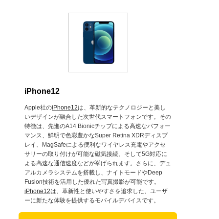
iPhone12
Apple社の
iPhone12
は、革新的なテクノロジーと美し
いデザインが融合した次世代スマートフォンです。その
特徴は、先進のA14 Bionicチップによる高速なパフォー
マンス、鮮明で色彩豊かなSuper Retina XDRディスプ
レイ、MagSafeによる便利なワイヤレス充電やアクセ
サリーの取り付けが可能な磁気接続、そして5G対応に
よる高速な通信速度などが挙げられます。さらに、デュ
アルカメラシステムを搭載し、ナイトモードやDeep
Fusion技術を活用した優れた写真撮影が可能です。
iPhone12
は、革新性と使いやすさを追求した、ユーザ
ーに新たな体験を提供するモバイルデバイスです。