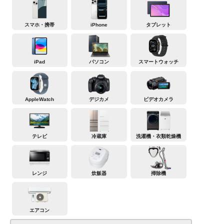
スマホ・携帯
iPhone
タブレット
iPad
パソコン
スマートウォッチ
AppleWatch
デジカメ
ビデオカメラ
テレビ
冷蔵庫
洗濯機・衣類乾燥機
レンジ
炊飯器
掃除機
エアコン