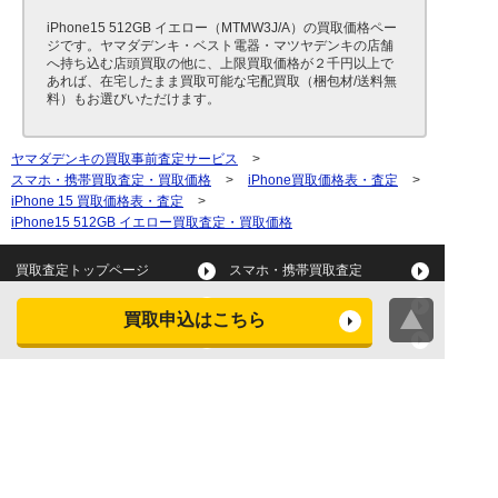
iPhone15 512GB イエロー（MTMW3J/A）の買取価格ペー
ジです。ヤマダデンキ・ベスト電器・マツヤデンキの店舗
へ持ち込む店頭買取の他に、上限買取価格が２千円以上で
あれば、在宅したまま買取可能な宅配買取（梱包材/送料無
料）もお選びいただけます。
ヤマダデンキの買取事前査定サービス
>
スマホ・携帯買取査定・買取価格
>
iPhone買取価格表・査定
>
iPhone 15 買取価格表・査定
>
iPhone15 512GB イエロー買取査定・買取価格
買取査定トップページ
スマホ・携帯買取査定
タブレット買取査定
パソコン買取査定
買取申込はこちら
スマートウォッチ買取査定
デジカメ買取査定
ビデオカメラ買取査定
テレビ買取査定
洗濯機・衣類乾燥機買取査
冷蔵庫買取査定
定
レンジ買取査定
炊飯器買取査定