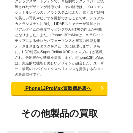
グシップスマートフォンで、革新的なテクノロジーと洗
練されたデザインが特徴です。その特徴は、プロフェッ
ショナルレベルのカメラシステムにより、驚くほど鮮明
で美しい写真やビデオを撮影できることです。デュアル
カメラシステムに加え、LiDARスキャナーが追加され、
リアルタイムの深度マッピングやAR体験の向上が可能
となりました。また、iPhone13ProMaxは、A15 Bionic
チップによる優れたパフォーマンスと省電力性能を備
え、さまざまなタスクをスムーズに処理します。さら
に、HDR対応のSuper Retina XDRディスプレイが搭載
され、色彩豊かな映像を提供します。
iPhone13ProMax
は、先進的な機能と美しいデザインが融合した、ユーザ
ーに最高のモバイルエクスペリエンスを提供するApple
の最高傑作です。
iPhone13ProMax買取価格表へ
その他製品の買取