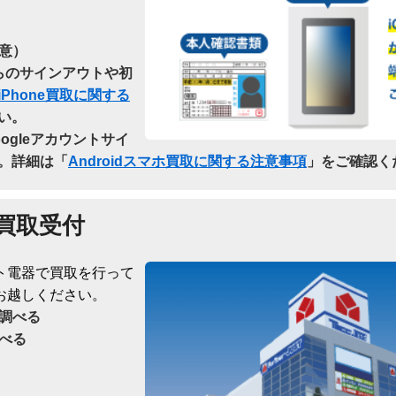
意）
dからのサインアウトや初
iPhone買取に関する
い。
oogleアカウントサイ
。詳細は「
Androidスマホ買取に関する注意事項
」をご確認く
買取受付
ト電器で買取を行って
お越しください。
調べる
べる