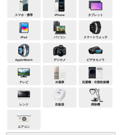
スマホ・携帯
iPhone
タブレット
iPad
パソコン
スマートウォッチ
AppleWatch
デジカメ
ビデオカメラ
テレビ
冷蔵庫
洗濯機・衣類乾燥機
レンジ
炊飯器
掃除機
エアコン