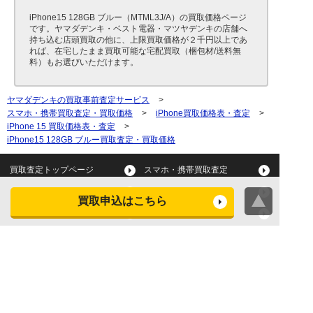
iPhone15 128GB ブルー（MTML3J/A）の買取価格ページ
です。ヤマダデンキ・ベスト電器・マツヤデンキの店舗へ
持ち込む店頭買取の他に、上限買取価格が２千円以上であ
れば、在宅したまま買取可能な宅配買取（梱包材/送料無
料）もお選びいただけます。
ヤマダデンキの買取事前査定サービス
>
スマホ・携帯買取査定・買取価格
>
iPhone買取価格表・査定
>
iPhone 15 買取価格表・査定
>
iPhone15 128GB ブルー買取査定・買取価格
買取査定トップページ
スマホ・携帯買取査定
タブレット買取査定
パソコン買取査定
買取申込はこちら
スマートウォッチ買取査定
デジカメ買取査定
ビデオカメラ買取査定
テレビ買取査定
洗濯機・衣類乾燥機買取査
冷蔵庫買取査定
定
レンジ買取査定
炊飯器買取査定