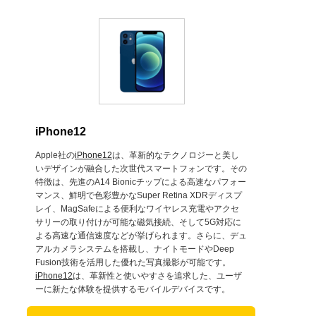
iPhone12
Apple社の
iPhone12
は、革新的なテクノロジーと美し
いデザインが融合した次世代スマートフォンです。その
特徴は、先進のA14 Bionicチップによる高速なパフォー
マンス、鮮明で色彩豊かなSuper Retina XDRディスプ
レイ、MagSafeによる便利なワイヤレス充電やアクセ
サリーの取り付けが可能な磁気接続、そして5G対応に
よる高速な通信速度などが挙げられます。さらに、デュ
アルカメラシステムを搭載し、ナイトモードやDeep
Fusion技術を活用した優れた写真撮影が可能です。
iPhone12
は、革新性と使いやすさを追求した、ユーザ
ーに新たな体験を提供するモバイルデバイスです。