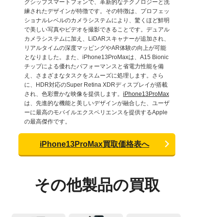
グシップスマートフォンで、革新的なテクノロジーと洗
練されたデザインが特徴です。その特徴は、プロフェッ
ショナルレベルのカメラシステムにより、驚くほど鮮明
で美しい写真やビデオを撮影できることです。デュアル
カメラシステムに加え、LiDARスキャナーが追加され、
リアルタイムの深度マッピングやAR体験の向上が可能
となりました。また、iPhone13ProMaxは、A15 Bionic
チップによる優れたパフォーマンスと省電力性能を備
え、さまざまなタスクをスムーズに処理します。さら
に、HDR対応のSuper Retina XDRディスプレイが搭載
され、色彩豊かな映像を提供します。
iPhone13ProMax
は、先進的な機能と美しいデザインが融合した、ユーザ
ーに最高のモバイルエクスペリエンスを提供するApple
の最高傑作です。
iPhone13ProMax買取価格表へ
その他製品の買取