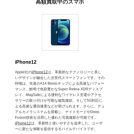
高額買取中のスマホ
iPhone12
Apple社の
iPhone12
は、革新的なテクノロジーと美し
いデザインが融合した次世代スマートフォンです。その
特徴は、先進のA14 Bionicチップによる高速なパフォー
マンス、鮮明で色彩豊かなSuper Retina XDRディスプ
レイ、MagSafeによる便利なワイヤレス充電やアクセ
サリーの取り付けが可能な磁気接続、そして5G対応に
よる高速な通信速度などが挙げられます。さらに、デュ
アルカメラシステムを搭載し、ナイトモードやDeep
Fusion技術を活用した優れた写真撮影が可能です。
iPhone12
は、革新性と使いやすさを追求した、ユーザ
ーに新たな体験を提供するモバイルデバイスです。