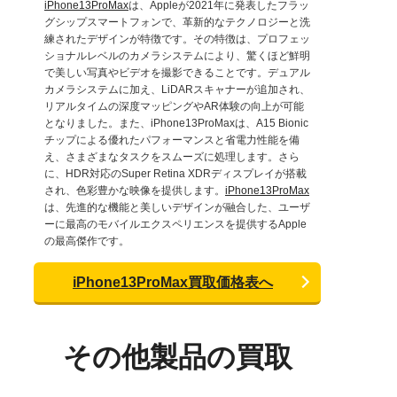
iPhone13ProMax
は、Appleが2021年に発表したフラッ
グシップスマートフォンで、革新的なテクノロジーと洗
練されたデザインが特徴です。その特徴は、プロフェッ
ショナルレベルのカメラシステムにより、驚くほど鮮明
で美しい写真やビデオを撮影できることです。デュアル
カメラシステムに加え、LiDARスキャナーが追加され、
リアルタイムの深度マッピングやAR体験の向上が可能
となりました。また、iPhone13ProMaxは、A15 Bionic
チップによる優れたパフォーマンスと省電力性能を備
え、さまざまなタスクをスムーズに処理します。さら
に、HDR対応のSuper Retina XDRディスプレイが搭載
され、色彩豊かな映像を提供します。
iPhone13ProMax
は、先進的な機能と美しいデザインが融合した、ユーザ
ーに最高のモバイルエクスペリエンスを提供するApple
の最高傑作です。
iPhone13ProMax買取価格表へ
その他製品の買取