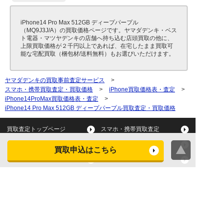
iPhone14 Pro Max 512GB ディープパープル
（MQ9J3J/A）の買取価格ページです。ヤマダデンキ・ベス
ト電器・マツヤデンキの店舗へ持ち込む店頭買取の他に、
上限買取価格が２千円以上であれば、在宅したまま買取可
能な宅配買取（梱包材/送料無料）もお選びいただけます。
ヤマダデンキの買取事前査定サービス
>
スマホ・携帯買取査定・買取価格
>
iPhone買取価格表・査定
>
iPhone14ProMax買取価格表・査定
>
iPhone14 Pro Max 512GB ディープパープル買取査定・買取価格
買取査定トップページ
スマホ・携帯買取査定
タブレット買取査定
パソコン買取査定
買取申込はこちら
スマートウォッチ買取査定
デジカメ買取査定
ビデオカメラ買取査定
テレビ買取査定
洗濯機・衣類乾燥機買取査
冷蔵庫買取査定
定
レンジ買取査定
炊飯器買取査定