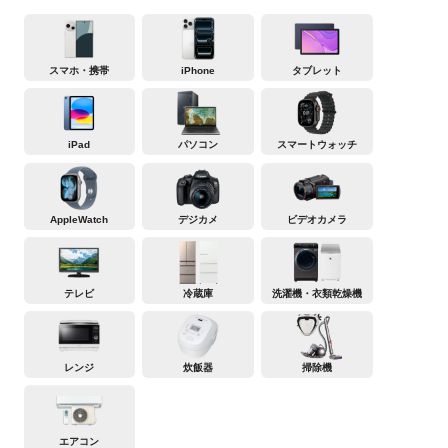
スマホ・携帯
iPhone
タブレット
iPad
パソコン
スマートウォッチ
AppleWatch
デジカメ
ビデオカメラ
テレビ
冷蔵庫
洗濯機・衣類乾燥機
レンジ
炊飯器
掃除機
エアコン