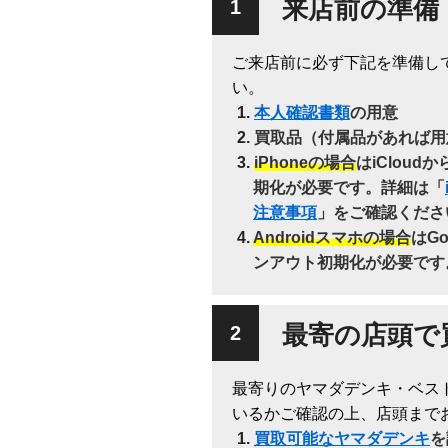
来店前の準備
ご来店前に必ず下記を準備し
い。
本人確認書類
の用意
買取品（付属品があれば用
iPhoneの場合
はiClou
期化が必要です。詳細は「
注意事項
」をご確認くださ
Androidスマホの場合
はG
ンアウト初期化が必要です
最寄の店頭で
最寄りのヤマダデンキ・ベス
いるかご確認の上、店頭まで
買取可能なヤマダデンキ
を