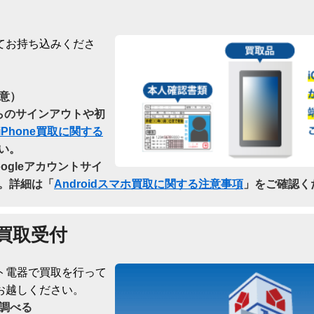
てお持ち込みくださ
意）
dからのサインアウトや初
iPhone買取に関する
い。
oogleアカウントサイ
。詳細は「
Androidスマホ買取に関する注意事項
」をご確認く
買取受付
ト電器で買取を行って
お越しください。
調べる