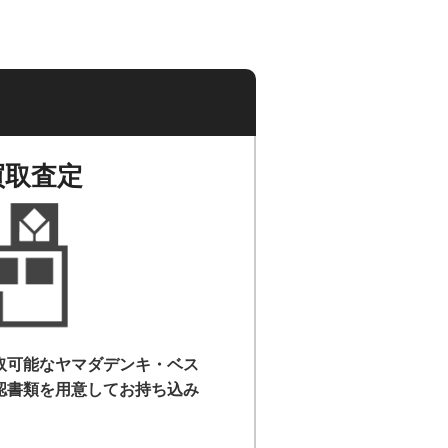
買取査定
取可能なヤマダデンキ・ベス
認書類を用意して
お持ち込み