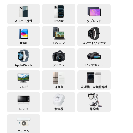
スマホ・携帯
iPhone
タブレット
iPad
パソコン
スマートウォッチ
AppleWatch
デジカメ
ビデオカメラ
テレビ
冷蔵庫
洗濯機・衣類乾燥機
レンジ
炊飯器
掃除機
エアコン