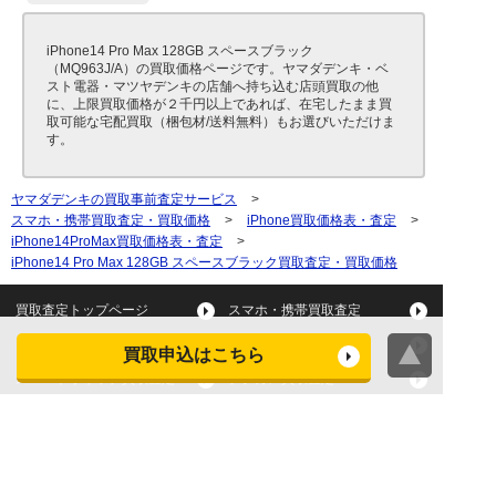
iPhone14 Pro Max 128GB スペースブラック
（MQ963J/A）の買取価格ページです。ヤマダデンキ・ベ
スト電器・マツヤデンキの店舗へ持ち込む店頭買取の他
に、上限買取価格が２千円以上であれば、在宅したまま買
取可能な宅配買取（梱包材/送料無料）もお選びいただけま
す。
ヤマダデンキの買取事前査定サービス
>
スマホ・携帯買取査定・買取価格
>
iPhone買取価格表・査定
>
iPhone14ProMax買取価格表・査定
>
iPhone14 Pro Max 128GB スペースブラック買取査定・買取価格
買取査定トップページ
スマホ・携帯買取査定
タブレット買取査定
パソコン買取査定
買取申込はこちら
スマートウォッチ買取査定
デジカメ買取査定
ビデオカメラ買取査定
テレビ買取査定
洗濯機・衣類乾燥機買取査
冷蔵庫買取査定
定