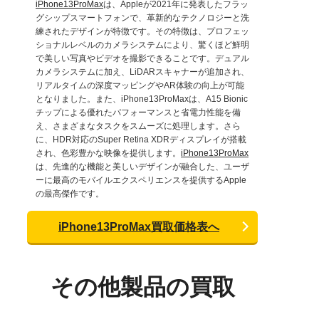
iPhone13ProMax
は、Appleが2021年に発表したフラッ
グシップスマートフォンで、革新的なテクノロジーと洗
練されたデザインが特徴です。その特徴は、プロフェッ
ショナルレベルのカメラシステムにより、驚くほど鮮明
で美しい写真やビデオを撮影できることです。デュアル
カメラシステムに加え、LiDARスキャナーが追加され、
リアルタイムの深度マッピングやAR体験の向上が可能
となりました。また、iPhone13ProMaxは、A15 Bionic
チップによる優れたパフォーマンスと省電力性能を備
え、さまざまなタスクをスムーズに処理します。さら
に、HDR対応のSuper Retina XDRディスプレイが搭載
され、色彩豊かな映像を提供します。
iPhone13ProMax
は、先進的な機能と美しいデザインが融合した、ユーザ
ーに最高のモバイルエクスペリエンスを提供するApple
の最高傑作です。
iPhone13ProMax買取価格表へ
その他製品の買取