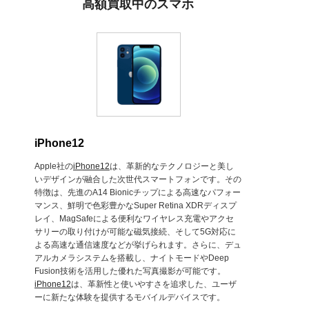
高額買取中のスマホ
iPhone12
Apple社の
iPhone12
は、革新的なテクノロジーと美し
いデザインが融合した次世代スマートフォンです。その
特徴は、先進のA14 Bionicチップによる高速なパフォー
マンス、鮮明で色彩豊かなSuper Retina XDRディスプ
レイ、MagSafeによる便利なワイヤレス充電やアクセ
サリーの取り付けが可能な磁気接続、そして5G対応に
よる高速な通信速度などが挙げられます。さらに、デュ
アルカメラシステムを搭載し、ナイトモードやDeep
Fusion技術を活用した優れた写真撮影が可能です。
iPhone12
は、革新性と使いやすさを追求した、ユーザ
ーに新たな体験を提供するモバイルデバイスです。