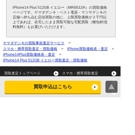
iPhone14 Plus 512GB イエロー（MR663J/A）の買取価格
ページです。ヤマダデンキ・ベスト電器・マツヤデンキの
店舗へ持ち込む店頭買取の他に、上限買取価格が２千円以
上であれば、在宅したまま買取可能な宅配買取（梱包材/送
料無料）もお選びいただけます。
ヤマダデンキの買取事前査定サービス
>
スマホ・携帯買取査定・買取価格
>
iPhone買取価格表・査定
>
iPhone14Plus買取価格表・査定
>
iPhone14 Plus 512GB イエロー買取査定・買取価格
買取査定トップページ
スマホ・携帯買取査定
タブレット買取査定
パソコン買取査定
買取申込はこちら
スマートウォッチ買取査定
デジカメ買取査定
ビデオカメラ買取査定
テレビ買取査定
洗濯機・衣類乾燥機買取査
冷蔵庫買取査定
定
レンジ買取査定
炊飯器買取査定