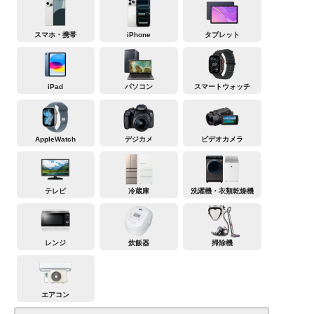
スマホ・携帯
iPhone
タブレット
iPad
パソコン
スマートウォッチ
AppleWatch
デジカメ
ビデオカメラ
テレビ
冷蔵庫
洗濯機・衣類乾燥機
レンジ
炊飯器
掃除機
エアコン