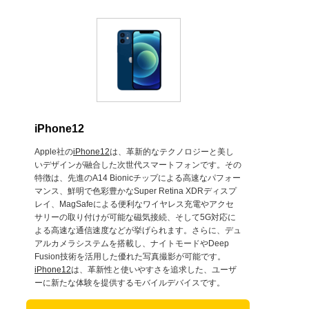
iPhone12
Apple社の
iPhone12
は、革新的なテクノロジーと美し
いデザインが融合した次世代スマートフォンです。その
特徴は、先進のA14 Bionicチップによる高速なパフォー
マンス、鮮明で色彩豊かなSuper Retina XDRディスプ
レイ、MagSafeによる便利なワイヤレス充電やアクセ
サリーの取り付けが可能な磁気接続、そして5G対応に
よる高速な通信速度などが挙げられます。さらに、デュ
アルカメラシステムを搭載し、ナイトモードやDeep
Fusion技術を活用した優れた写真撮影が可能です。
iPhone12
は、革新性と使いやすさを追求した、ユーザ
ーに新たな体験を提供するモバイルデバイスです。