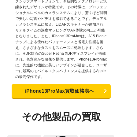
グシップスマートフォンで、革新的なテクノロジーと洗
練されたデザインが特徴です。その特徴は、プロフェッ
ショナルレベルのカメラシステムにより、驚くほど鮮明
で美しい写真やビデオを撮影できることです。デュアル
カメラシステムに加え、LiDARスキャナーが追加され、
リアルタイムの深度マッピングやAR体験の向上が可能
となりました。また、iPhone13ProMaxは、A15 Bionic
チップによる優れたパフォーマンスと省電力性能を備
え、さまざまなタスクをスムーズに処理します。さら
に、HDR対応のSuper Retina XDRディスプレイが搭載
され、色彩豊かな映像を提供します。
iPhone13ProMax
は、先進的な機能と美しいデザインが融合した、ユーザ
ーに最高のモバイルエクスペリエンスを提供するApple
の最高傑作です。
iPhone13ProMax買取価格表へ
その他製品の買取