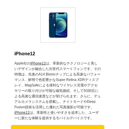
iPhone12
Apple社の
iPhone12
は、革新的なテクノロジーと美し
いデザインが融合した次世代スマートフォンです。その
特徴は、先進のA14 Bionicチップによる高速なパフォー
マンス、鮮明で色彩豊かなSuper Retina XDRディスプ
レイ、MagSafeによる便利なワイヤレス充電やアクセ
サリーの取り付けが可能な磁気接続、そして5G対応に
よる高速な通信速度などが挙げられます。さらに、デュ
アルカメラシステムを搭載し、ナイトモードやDeep
Fusion技術を活用した優れた写真撮影が可能です。
iPhone12
は、革新性と使いやすさを追求した、ユーザ
ーに新たな体験を提供するモバイルデバイスです。