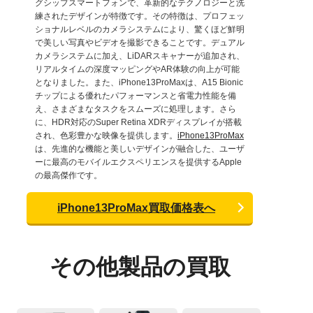
グシップスマートフォンで、革新的なテクノロジーと洗
練されたデザインが特徴です。その特徴は、プロフェッ
ショナルレベルのカメラシステムにより、驚くほど鮮明
で美しい写真やビデオを撮影できることです。デュアル
カメラシステムに加え、LiDARスキャナーが追加され、
リアルタイムの深度マッピングやAR体験の向上が可能
となりました。また、iPhone13ProMaxは、A15 Bionic
チップによる優れたパフォーマンスと省電力性能を備
え、さまざまなタスクをスムーズに処理します。さら
に、HDR対応のSuper Retina XDRディスプレイが搭載
され、色彩豊かな映像を提供します。
iPhone13ProMax
は、先進的な機能と美しいデザインが融合した、ユーザ
ーに最高のモバイルエクスペリエンスを提供するApple
の最高傑作です。
iPhone13ProMax買取価格表へ
その他製品の買取