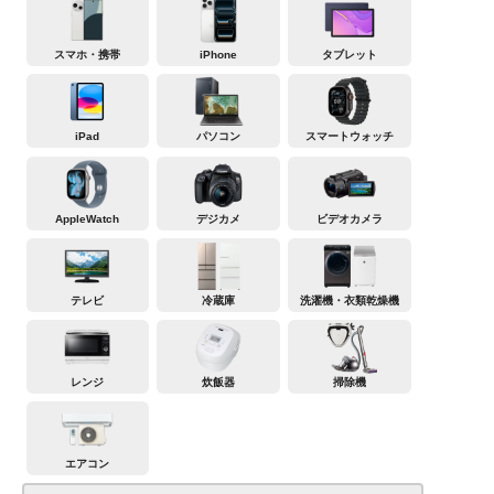
スマホ・携帯
iPhone
タブレット
iPad
パソコン
スマートウォッチ
AppleWatch
デジカメ
ビデオカメラ
テレビ
冷蔵庫
洗濯機・衣類乾燥機
レンジ
炊飯器
掃除機
エアコン