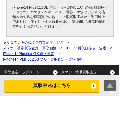
iPhone14 Plus 512GB ブルー（MQ4W3J/A）の買取価格ペ
ージです。ヤマダデンキ・ベスト電器・マツヤデンキの店
舗へ持ち込む店頭買取の他に、上限買取価格が２千円以上
であれば、在宅したまま買取可能な宅配買取（梱包材/送料
無料）もお選びいただけます。
ヤマダデンキの買取事前査定サービス
>
スマホ・携帯買取査定・買取価格
>
iPhone買取価格表・査定
>
iPhone14Plus買取価格表・査定
>
iPhone14 Plus 512GB ブルー買取査定・買取価格
買取査定トップページ
スマホ・携帯買取査定
タブレット買取査定
パソコン買取査定
買取申込はこちら
スマートウォッチ買取査定
デジカメ買取査定
ビデオカメラ買取査定
テレビ買取査定
洗濯機・衣類乾燥機買取査
冷蔵庫買取査定
定
レンジ買取査定
炊飯器買取査定