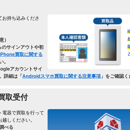
てお持ち込みくださ
意）
dからのサインアウトや初
iPhone買取に関する
い。
oogleアカウントサイ
。詳細は「
Androidスマホ買取に関する注意事項
」をご確認く
買取受付
ト電器で買取を行って
お越しください。
調べる