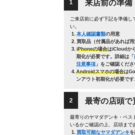
来店前の準備
ご来店前に必ず下記を準備し
い。
本人確認書類
の用意
買取品（付属品があれば用
iPhoneの場合
はiClou
期化が必要です。詳細は「
注意事項
」をご確認くださ
Androidスマホの場合
はG
ンアウト初期化が必要です
最寄の店頭で
最寄りのヤマダデンキ・ベス
いるかご確認の上、店頭まで
買取可能なヤマダデンキ
を