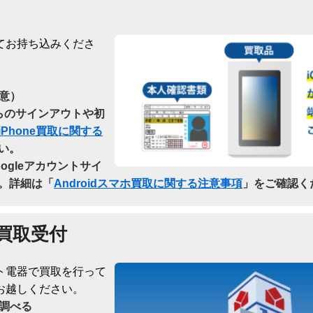
てお持ち込みくださ
意）
dからのサインアウトや初
iPhone買取に関する
い。
oogleアカウントサイ
。詳細は「
Androidスマホ買取に関する注意事項
」をご確認く
買取受付
ト電器で買取を行って
お越しください。
調べる