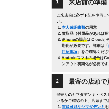
来店前の準備
ご来店前に必ず下記を準備し
い。
本人確認書類
の用意
買取品（付属品があれば用
iPhoneの場合
はiClou
期化が必要です。詳細は「
注意事項
」をご確認くださ
Androidスマホの場合
はG
ンアウト初期化が必要です
最寄の店頭で
最寄りのヤマダデンキ・ベス
いるかご確認の上、店頭まで
買取可能なヤマダデンキ
を