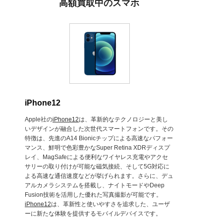
高額買取中のスマホ
iPhone12
Apple社の
iPhone12
は、革新的なテクノロジーと美し
いデザインが融合した次世代スマートフォンです。その
特徴は、先進のA14 Bionicチップによる高速なパフォー
マンス、鮮明で色彩豊かなSuper Retina XDRディスプ
レイ、MagSafeによる便利なワイヤレス充電やアクセ
サリーの取り付けが可能な磁気接続、そして5G対応に
よる高速な通信速度などが挙げられます。さらに、デュ
アルカメラシステムを搭載し、ナイトモードやDeep
Fusion技術を活用した優れた写真撮影が可能です。
iPhone12
は、革新性と使いやすさを追求した、ユーザ
ーに新たな体験を提供するモバイルデバイスです。