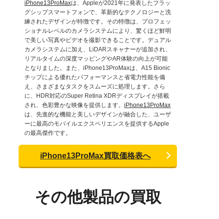
iPhone13ProMax
は、Appleが2021年に発表したフラッ
グシップスマートフォンで、革新的なテクノロジーと洗
練されたデザインが特徴です。その特徴は、プロフェッ
ショナルレベルのカメラシステムにより、驚くほど鮮明
で美しい写真やビデオを撮影できることです。デュアル
カメラシステムに加え、LiDARスキャナーが追加され、
リアルタイムの深度マッピングやAR体験の向上が可能
となりました。また、iPhone13ProMaxは、A15 Bionic
チップによる優れたパフォーマンスと省電力性能を備
え、さまざまなタスクをスムーズに処理します。さら
に、HDR対応のSuper Retina XDRディスプレイが搭載
され、色彩豊かな映像を提供します。
iPhone13ProMax
は、先進的な機能と美しいデザインが融合した、ユーザ
ーに最高のモバイルエクスペリエンスを提供するApple
の最高傑作です。
iPhone13ProMax買取価格表へ
その他製品の買取