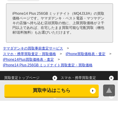
iPhone14 Plus 256GB ミッドナイト（MQ4J3J/A）の買取
価格ページです。ヤマダデンキ・ベスト電器・マツヤデン
キの店舗へ持ち込む店頭買取の他に、上限買取価格が２千
円以上であれば、在宅したまま買取可能な宅配買取（梱包
材/送料無料）もお選びいただけます。
ヤマダデンキの買取事前査定サービス
>
スマホ・携帯買取査定・買取価格
>
iPhone買取価格表・査定
>
iPhone14Plus買取価格表・査定
>
iPhone14 Plus 256GB ミッドナイト買取査定・買取価格
買取査定トップページ
スマホ・携帯買取査定
タブレット買取査定
パソコン買取査定
買取申込はこちら
スマートウォッチ買取査定
デジカメ買取査定
ビデオカメラ買取査定
テレビ買取査定
洗濯機・衣類乾燥機買取査
冷蔵庫買取査定
定
レンジ買取査定
炊飯器買取査定