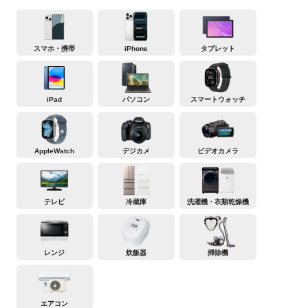
スマホ・携帯
iPhone
タブレット
iPad
パソコン
スマートウォッチ
AppleWatch
デジカメ
ビデオカメラ
テレビ
冷蔵庫
洗濯機・衣類乾燥機
レンジ
炊飯器
掃除機
エアコン