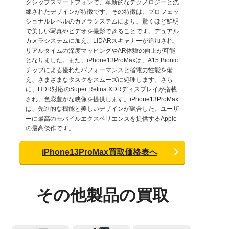
グシップスマートフォンで、革新的なテクノロジーと洗
練されたデザインが特徴です。その特徴は、プロフェッ
ショナルレベルのカメラシステムにより、驚くほど鮮明
で美しい写真やビデオを撮影できることです。デュアル
カメラシステムに加え、LiDARスキャナーが追加され、
リアルタイムの深度マッピングやAR体験の向上が可能
となりました。また、iPhone13ProMaxは、A15 Bionic
チップによる優れたパフォーマンスと省電力性能を備
え、さまざまなタスクをスムーズに処理します。さら
に、HDR対応のSuper Retina XDRディスプレイが搭載
され、色彩豊かな映像を提供します。
iPhone13ProMax
は、先進的な機能と美しいデザインが融合した、ユーザ
ーに最高のモバイルエクスペリエンスを提供するApple
の最高傑作です。
iPhone13ProMax買取価格表へ
その他製品の買取