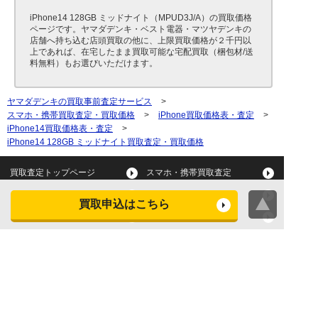
iPhone14 128GB ミッドナイト（MPUD3J/A）の買取価格
ページです。ヤマダデンキ・ベスト電器・マツヤデンキの
店舗へ持ち込む店頭買取の他に、上限買取価格が２千円以
上であれば、在宅したまま買取可能な宅配買取（梱包材/送
料無料）もお選びいただけます。
ヤマダデンキの買取事前査定サービス
>
スマホ・携帯買取査定・買取価格
>
iPhone買取価格表・査定
>
iPhone14買取価格表・査定
>
iPhone14 128GB ミッドナイト買取査定・買取価格
買取査定トップページ
スマホ・携帯買取査定
タブレット買取査定
パソコン買取査定
買取申込はこちら
スマートウォッチ買取査定
デジカメ買取査定
ビデオカメラ買取査定
テレビ買取査定
洗濯機・衣類乾燥機買取査
冷蔵庫買取査定
定
レンジ買取査定
炊飯器買取査定