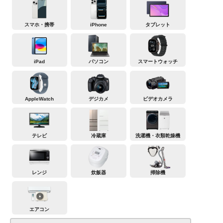
スマホ・携帯
iPhone
タブレット
iPad
パソコン
スマートウォッチ
AppleWatch
デジカメ
ビデオカメラ
テレビ
冷蔵庫
洗濯機・衣類乾燥機
レンジ
炊飯器
掃除機
エアコン