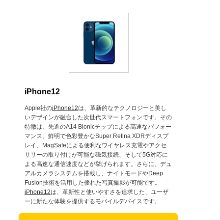
iPhone12
Apple社の
iPhone12
は、革新的なテクノロジーと美し
いデザインが融合した次世代スマートフォンです。その
特徴は、先進のA14 Bionicチップによる高速なパフォー
マンス、鮮明で色彩豊かなSuper Retina XDRディスプ
レイ、MagSafeによる便利なワイヤレス充電やアクセ
サリーの取り付けが可能な磁気接続、そして5G対応に
よる高速な通信速度などが挙げられます。さらに、デュ
アルカメラシステムを搭載し、ナイトモードやDeep
Fusion技術を活用した優れた写真撮影が可能です。
iPhone12
は、革新性と使いやすさを追求した、ユーザ
ーに新たな体験を提供するモバイルデバイスです。