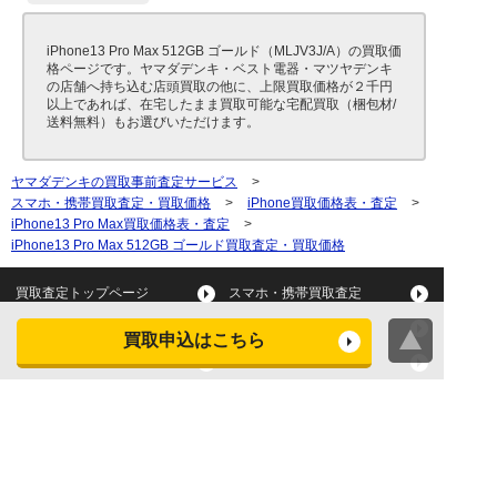
iPhone13 Pro Max 512GB ゴールド（MLJV3J/A）の買取価
格ページです。ヤマダデンキ・ベスト電器・マツヤデンキ
の店舗へ持ち込む店頭買取の他に、上限買取価格が２千円
以上であれば、在宅したまま買取可能な宅配買取（梱包材/
送料無料）もお選びいただけます。
ヤマダデンキの買取事前査定サービス
>
スマホ・携帯買取査定・買取価格
>
iPhone買取価格表・査定
>
iPhone13 Pro Max買取価格表・査定
>
iPhone13 Pro Max 512GB ゴールド買取査定・買取価格
買取査定トップページ
スマホ・携帯買取査定
タブレット買取査定
パソコン買取査定
買取申込はこちら
スマートウォッチ買取査定
デジカメ買取査定
ビデオカメラ買取査定
テレビ買取査定
洗濯機・衣類乾燥機買取査
冷蔵庫買取査定
定
レンジ買取査定
炊飯器買取査定