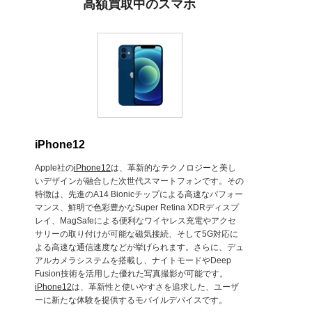
高額買取中のスマホ
iPhone12
Apple社の
iPhone12
は、革新的なテクノロジーと美し
いデザインが融合した次世代スマートフォンです。その
特徴は、先進のA14 Bionicチップによる高速なパフォー
マンス、鮮明で色彩豊かなSuper Retina XDRディスプ
レイ、MagSafeによる便利なワイヤレス充電やアクセ
サリーの取り付けが可能な磁気接続、そして5G対応に
よる高速な通信速度などが挙げられます。さらに、デュ
アルカメラシステムを搭載し、ナイトモードやDeep
Fusion技術を活用した優れた写真撮影が可能です。
iPhone12
は、革新性と使いやすさを追求した、ユーザ
ーに新たな体験を提供するモバイルデバイスです。