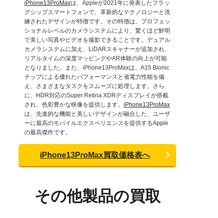
iPhone13ProMax
は、Appleが2021年に発表したフラッ
グシップスマートフォンで、革新的なテクノロジーと洗
練されたデザインが特徴です。その特徴は、プロフェッ
ショナルレベルのカメラシステムにより、驚くほど鮮明
で美しい写真やビデオを撮影できることです。デュアル
カメラシステムに加え、LiDARスキャナーが追加され、
リアルタイムの深度マッピングやAR体験の向上が可能
となりました。また、iPhone13ProMaxは、A15 Bionic
チップによる優れたパフォーマンスと省電力性能を備
え、さまざまなタスクをスムーズに処理します。さら
に、HDR対応のSuper Retina XDRディスプレイが搭載
され、色彩豊かな映像を提供します。
iPhone13ProMax
は、先進的な機能と美しいデザインが融合した、ユーザ
ーに最高のモバイルエクスペリエンスを提供するApple
の最高傑作です。
iPhone13ProMax買取価格表へ
その他製品の買取