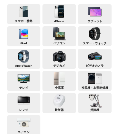
スマホ・携帯
iPhone
タブレット
iPad
パソコン
スマートウォッチ
AppleWatch
デジカメ
ビデオカメラ
テレビ
冷蔵庫
洗濯機・衣類乾燥機
レンジ
炊飯器
掃除機
エアコン