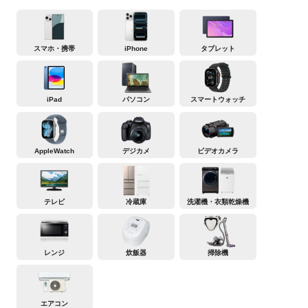
スマホ・携帯
iPhone
タブレット
iPad
パソコン
スマートウォッチ
AppleWatch
デジカメ
ビデオカメラ
テレビ
冷蔵庫
洗濯機・衣類乾燥機
レンジ
炊飯器
掃除機
エアコン