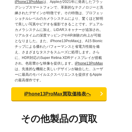
iPhone13ProMax
は、Appleが2021年に発表したフラッ
グシップスマートフォンで、革新的なテクノロジーと洗
練されたデザインが特徴です。その特徴は、プロフェッ
ショナルレベルのカメラシステムにより、驚くほど鮮明
で美しい写真やビデオを撮影できることです。デュアル
カメラシステムに加え、LiDARスキャナーが追加され、
リアルタイムの深度マッピングやAR体験の向上が可能
となりました。また、iPhone13ProMaxは、A15 Bionic
チップによる優れたパフォーマンスと省電力性能を備
え、さまざまなタスクをスムーズに処理します。さら
に、HDR対応のSuper Retina XDRディスプレイが搭載
され、色彩豊かな映像を提供します。
iPhone13ProMax
は、先進的な機能と美しいデザインが融合した、ユーザ
ーに最高のモバイルエクスペリエンスを提供するApple
の最高傑作です。
iPhone13ProMax買取価格表へ
その他製品の買取