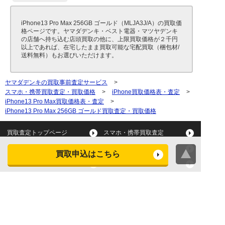
iPhone13 Pro Max 256GB ゴールド（MLJA3J/A）の買取価
格ページです。ヤマダデンキ・ベスト電器・マツヤデンキ
の店舗へ持ち込む店頭買取の他に、上限買取価格が２千円
以上であれば、在宅したまま買取可能な宅配買取（梱包材/
送料無料）もお選びいただけます。
ヤマダデンキの買取事前査定サービス
>
スマホ・携帯買取査定・買取価格
>
iPhone買取価格表・査定
>
iPhone13 Pro Max買取価格表・査定
>
iPhone13 Pro Max 256GB ゴールド買取査定・買取価格
買取査定トップページ
スマホ・携帯買取査定
タブレット買取査定
パソコン買取査定
買取申込はこちら
スマートウォッチ買取査定
デジカメ買取査定
ビデオカメラ買取査定
テレビ買取査定
洗濯機・衣類乾燥機買取査
冷蔵庫買取査定
定
レンジ買取査定
炊飯器買取査定