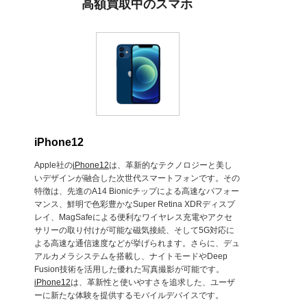
高額買取中のスマホ
iPhone12
Apple社の
iPhone12
は、革新的なテクノロジーと美し
いデザインが融合した次世代スマートフォンです。その
特徴は、先進のA14 Bionicチップによる高速なパフォー
マンス、鮮明で色彩豊かなSuper Retina XDRディスプ
レイ、MagSafeによる便利なワイヤレス充電やアクセ
サリーの取り付けが可能な磁気接続、そして5G対応に
よる高速な通信速度などが挙げられます。さらに、デュ
アルカメラシステムを搭載し、ナイトモードやDeep
Fusion技術を活用した優れた写真撮影が可能です。
iPhone12
は、革新性と使いやすさを追求した、ユーザ
ーに新たな体験を提供するモバイルデバイスです。