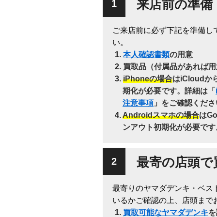
来店前の準備
ご来店前に必ず下記を準備し
い。
本人確認書類
の用意
買取品（付属品があれば用
iPhoneの場合
はiClou
期化が必要です。詳細は「
注意事項
」をご確認くださ
Androidスマホの場合
はG
ンアウト初期化が必要です
最寄の店頭で
最寄りのヤマダデンキ・ベス
いるかご確認の上、店頭まで
買取可能なヤマダデンキ
を