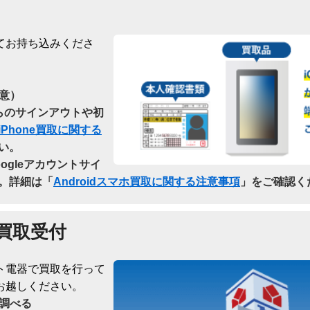
てお持ち込みくださ
意）
dからのサインアウトや初
iPhone買取に関する
い。
oogleアカウントサイ
。詳細は「
Androidスマホ買取に関する注意事項
」をご確認く
買取受付
ト電器で買取を行って
お越しください。
調べる