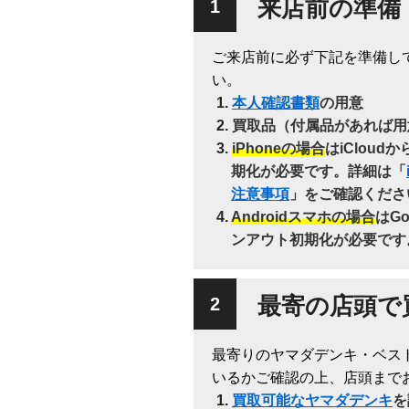
来店前の準備
ご来店前に必ず下記を準備し
い。
本人確認書類
の用意
買取品（付属品があれば用
iPhoneの場合
はiClou
期化が必要です。詳細は「
注意事項
」をご確認くださ
Androidスマホの場合
はG
ンアウト初期化が必要です
最寄の店頭で
最寄りのヤマダデンキ・ベス
いるかご確認の上、店頭まで
買取可能なヤマダデンキ
を