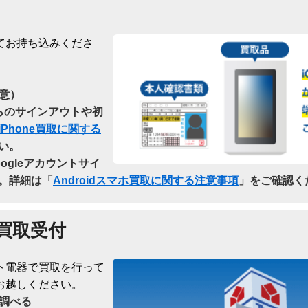
てお持ち込みくださ
意）
dからのサインアウトや初
iPhone買取に関する
い。
oogleアカウントサイ
。詳細は「
Androidスマホ買取に関する注意事項
」をご確認く
買取受付
ト電器で買取を行って
お越しください。
調べる