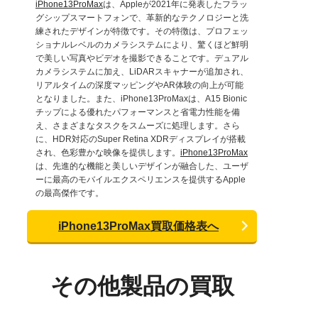
iPhone13ProMax
は、Appleが2021年に発表したフラッ
グシップスマートフォンで、革新的なテクノロジーと洗
練されたデザインが特徴です。その特徴は、プロフェッ
ショナルレベルのカメラシステムにより、驚くほど鮮明
で美しい写真やビデオを撮影できることです。デュアル
カメラシステムに加え、LiDARスキャナーが追加され、
リアルタイムの深度マッピングやAR体験の向上が可能
となりました。また、iPhone13ProMaxは、A15 Bionic
チップによる優れたパフォーマンスと省電力性能を備
え、さまざまなタスクをスムーズに処理します。さら
に、HDR対応のSuper Retina XDRディスプレイが搭載
され、色彩豊かな映像を提供します。
iPhone13ProMax
は、先進的な機能と美しいデザインが融合した、ユーザ
ーに最高のモバイルエクスペリエンスを提供するApple
の最高傑作です。
iPhone13ProMax買取価格表へ
その他製品の買取