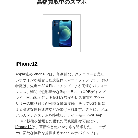
高額買取中のスマホ
iPhone12
Apple社の
iPhone12
は、革新的なテクノロジーと美し
いデザインが融合した次世代スマートフォンです。その
特徴は、先進のA14 Bionicチップによる高速なパフォー
マンス、鮮明で色彩豊かなSuper Retina XDRディスプ
レイ、MagSafeによる便利なワイヤレス充電やアクセ
サリーの取り付けが可能な磁気接続、そして5G対応に
よる高速な通信速度などが挙げられます。さらに、デュ
アルカメラシステムを搭載し、ナイトモードやDeep
Fusion技術を活用した優れた写真撮影が可能です。
iPhone12
は、革新性と使いやすさを追求した、ユーザ
ーに新たな体験を提供するモバイルデバイスです。