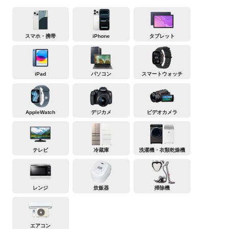
スマホ・携帯
iPhone
タブレット
iPad
パソコン
スマートウォッチ
AppleWatch
デジカメ
ビデオカメラ
テレビ
冷蔵庫
洗濯機・衣類乾燥機
レンジ
炊飯器
掃除機
エアコン