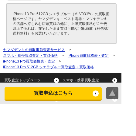
iPhone13 Pro 512GB シエラブルー（MLV03J/A）の買取価
格ページです。ヤマダデンキ・ベスト電器・マツヤデンキ
の店舗へ持ち込む店頭買取の他に、上限買取価格が２千円
以上であれば、在宅したまま買取可能な宅配買取（梱包材/
送料無料）もお選びいただけます。
ヤマダデンキの買取事前査定サービス
>
スマホ・携帯買取査定・買取価格
>
iPhone買取価格表・査定
>
iPhone13 Pro買取価格表・査定
>
iPhone13 Pro 512GB シエラブルー買取査定・買取価格
買取査定トップページ
スマホ・携帯買取査定
タブレット買取査定
パソコン買取査定
買取申込はこちら
スマートウォッチ買取査定
デジカメ買取査定
ビデオカメラ買取査定
テレビ買取査定
洗濯機・衣類乾燥機買取査
冷蔵庫買取査定
定
レンジ買取査定
炊飯器買取査定