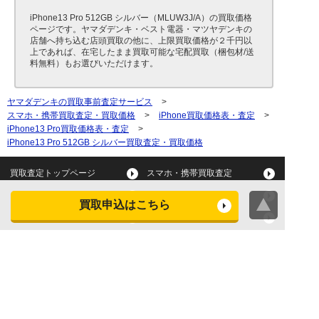
iPhone13 Pro 512GB シルバー（MLUW3J/A）の買取価格
ページです。ヤマダデンキ・ベスト電器・マツヤデンキの
店舗へ持ち込む店頭買取の他に、上限買取価格が２千円以
上であれば、在宅したまま買取可能な宅配買取（梱包材/送
料無料）もお選びいただけます。
ヤマダデンキの買取事前査定サービス
>
スマホ・携帯買取査定・買取価格
>
iPhone買取価格表・査定
>
iPhone13 Pro買取価格表・査定
>
iPhone13 Pro 512GB シルバー買取査定・買取価格
買取査定トップページ
スマホ・携帯買取査定
タブレット買取査定
パソコン買取査定
買取申込はこちら
スマートウォッチ買取査定
デジカメ買取査定
ビデオカメラ買取査定
テレビ買取査定
洗濯機・衣類乾燥機買取査
冷蔵庫買取査定
定
レンジ買取査定
炊飯器買取査定