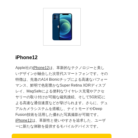
iPhone12
Apple社の
iPhone12
は、革新的なテクノロジーと美し
いデザインが融合した次世代スマートフォンです。その
特徴は、先進のA14 Bionicチップによる高速なパフォー
マンス、鮮明で色彩豊かなSuper Retina XDRディスプ
レイ、MagSafeによる便利なワイヤレス充電やアクセ
サリーの取り付けが可能な磁気接続、そして5G対応に
よる高速な通信速度などが挙げられます。さらに、デュ
アルカメラシステムを搭載し、ナイトモードやDeep
Fusion技術を活用した優れた写真撮影が可能です。
iPhone12
は、革新性と使いやすさを追求した、ユーザ
ーに新たな体験を提供するモバイルデバイスです。