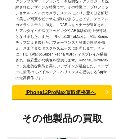
グシップスマートフォンで、革新的なテクノロジーと洗
練されたデザインが特徴です。その特徴は、プロフェッ
ショナルレベルのカメラシステムにより、驚くほど鮮明
で美しい写真やビデオを撮影できることです。デュアル
カメラシステムに加え、LiDARスキャナーが追加され、
リアルタイムの深度マッピングやAR体験の向上が可能
となりました。また、iPhone13ProMaxは、A15 Bionic
チップによる優れたパフォーマンスと省電力性能を備
え、さまざまなタスクをスムーズに処理します。さら
に、HDR対応のSuper Retina XDRディスプレイが搭載
され、色彩豊かな映像を提供します。
iPhone13ProMax
は、先進的な機能と美しいデザインが融合した、ユーザ
ーに最高のモバイルエクスペリエンスを提供するApple
の最高傑作です。
iPhone13ProMax買取価格表へ
その他製品の買取