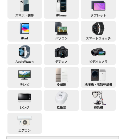
スマホ・携帯
iPhone
タブレット
iPad
パソコン
スマートウォッチ
AppleWatch
デジカメ
ビデオカメラ
テレビ
冷蔵庫
洗濯機・衣類乾燥機
レンジ
炊飯器
掃除機
エアコン