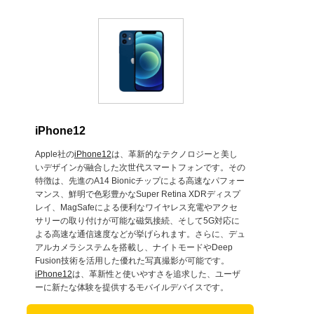
iPhone12
Apple社の
iPhone12
は、革新的なテクノロジーと美し
いデザインが融合した次世代スマートフォンです。その
特徴は、先進のA14 Bionicチップによる高速なパフォー
マンス、鮮明で色彩豊かなSuper Retina XDRディスプ
レイ、MagSafeによる便利なワイヤレス充電やアクセ
サリーの取り付けが可能な磁気接続、そして5G対応に
よる高速な通信速度などが挙げられます。さらに、デュ
アルカメラシステムを搭載し、ナイトモードやDeep
Fusion技術を活用した優れた写真撮影が可能です。
iPhone12
は、革新性と使いやすさを追求した、ユーザ
ーに新たな体験を提供するモバイルデバイスです。