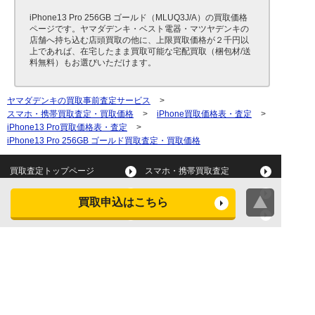
iPhone13 Pro 256GB ゴールド（MLUQ3J/A）の買取価格
ページです。ヤマダデンキ・ベスト電器・マツヤデンキの
店舗へ持ち込む店頭買取の他に、上限買取価格が２千円以
上であれば、在宅したまま買取可能な宅配買取（梱包材/送
料無料）もお選びいただけます。
ヤマダデンキの買取事前査定サービス
>
スマホ・携帯買取査定・買取価格
>
iPhone買取価格表・査定
>
iPhone13 Pro買取価格表・査定
>
iPhone13 Pro 256GB ゴールド買取査定・買取価格
買取査定トップページ
スマホ・携帯買取査定
タブレット買取査定
パソコン買取査定
買取申込はこちら
スマートウォッチ買取査定
デジカメ買取査定
ビデオカメラ買取査定
テレビ買取査定
洗濯機・衣類乾燥機買取査
冷蔵庫買取査定
定
レンジ買取査定
炊飯器買取査定