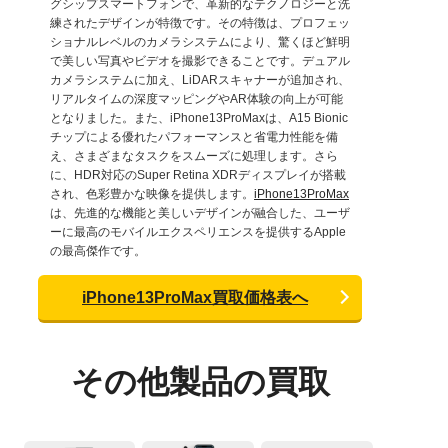
グシップスマートフォンで、革新的なテクノロジーと洗
練されたデザインが特徴です。その特徴は、プロフェッ
ショナルレベルのカメラシステムにより、驚くほど鮮明
で美しい写真やビデオを撮影できることです。デュアル
カメラシステムに加え、LiDARスキャナーが追加され、
リアルタイムの深度マッピングやAR体験の向上が可能
となりました。また、iPhone13ProMaxは、A15 Bionic
チップによる優れたパフォーマンスと省電力性能を備
え、さまざまなタスクをスムーズに処理します。さら
に、HDR対応のSuper Retina XDRディスプレイが搭載
され、色彩豊かな映像を提供します。
iPhone13ProMax
は、先進的な機能と美しいデザインが融合した、ユーザ
ーに最高のモバイルエクスペリエンスを提供するApple
の最高傑作です。
iPhone13ProMax買取価格表へ
その他製品の買取