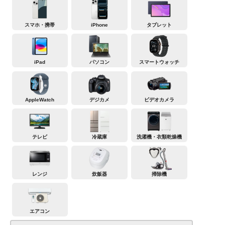
スマホ・携帯
iPhone
タブレット
iPad
パソコン
スマートウォッチ
AppleWatch
デジカメ
ビデオカメラ
テレビ
冷蔵庫
洗濯機・衣類乾燥機
レンジ
炊飯器
掃除機
エアコン