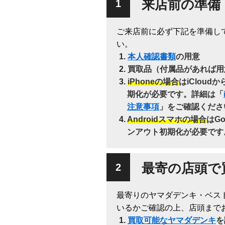
来店前の準備
ご来店前に必ず下記を準備し
い。
本人確認書類
の用意
買取品（付属品があれば用
iPhoneの場合
はiClou
期化が必要です。詳細は「
注意事項
」をご確認くださ
Androidスマホの場合
はG
ンアウト初期化が必要です
最寄の店頭で
最寄りのヤマダデンキ・ベス
いるかご確認の上、店頭まで
買取可能なヤマダデンキ
を