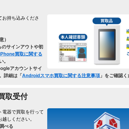
てお持ち込みくださ
意）
dからのサインアウトや初
iPhone買取に関する
い。
oogleアカウントサイ
。詳細は「
Androidスマホ買取に関する注意事項
」をご確認く
買取受付
ト電器で買取を行って
お越しください。
調べる