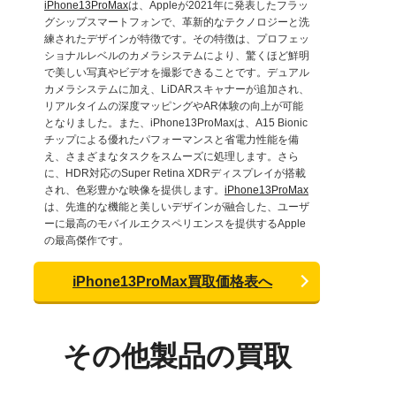
iPhone13ProMax
は、Appleが2021年に発表したフラッ
グシップスマートフォンで、革新的なテクノロジーと洗
練されたデザインが特徴です。その特徴は、プロフェッ
ショナルレベルのカメラシステムにより、驚くほど鮮明
で美しい写真やビデオを撮影できることです。デュアル
カメラシステムに加え、LiDARスキャナーが追加され、
リアルタイムの深度マッピングやAR体験の向上が可能
となりました。また、iPhone13ProMaxは、A15 Bionic
チップによる優れたパフォーマンスと省電力性能を備
え、さまざまなタスクをスムーズに処理します。さら
に、HDR対応のSuper Retina XDRディスプレイが搭載
され、色彩豊かな映像を提供します。
iPhone13ProMax
は、先進的な機能と美しいデザインが融合した、ユーザ
ーに最高のモバイルエクスペリエンスを提供するApple
の最高傑作です。
iPhone13ProMax買取価格表へ
その他製品の買取