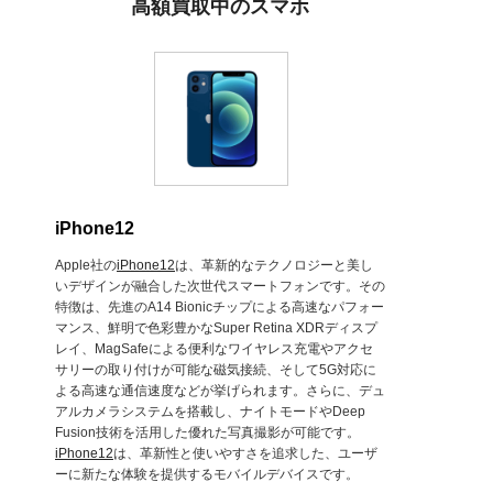
高額買取中のスマホ
iPhone12
Apple社の
iPhone12
は、革新的なテクノロジーと美し
いデザインが融合した次世代スマートフォンです。その
特徴は、先進のA14 Bionicチップによる高速なパフォー
マンス、鮮明で色彩豊かなSuper Retina XDRディスプ
レイ、MagSafeによる便利なワイヤレス充電やアクセ
サリーの取り付けが可能な磁気接続、そして5G対応に
よる高速な通信速度などが挙げられます。さらに、デュ
アルカメラシステムを搭載し、ナイトモードやDeep
Fusion技術を活用した優れた写真撮影が可能です。
iPhone12
は、革新性と使いやすさを追求した、ユーザ
ーに新たな体験を提供するモバイルデバイスです。