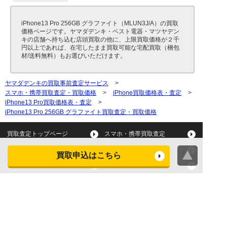
iPhone13 Pro 256GB グラファイト（MLUN3J/A）の買取
価格ページです。ヤマダデンキ・ベスト電器・マツヤデン
キの店舗へ持ち込む店頭買取の他に、上限買取価格が２千
円以上であれば、在宅したまま買取可能な宅配買取（梱包
材/送料無料）もお選びいただけます。
ヤマダデンキの買取事前査定サービス
>
スマホ・携帯買取査定・買取価格
>
iPhone買取価格表・査定
>
iPhone13 Pro買取価格表・査定
>
iPhone13 Pro 256GB グラファイト買取査定・買取価格
買取査定トップページ
スマホ・携帯買取査定
タブレット買取査定
パソコン買取査定
買取申込はこちら
スマートウォッチ買取査定
デジカメ買取査定
ビデオカメラ買取査定
テレビ買取査定
洗濯機・衣類乾燥機買取査
冷蔵庫買取査定
定
レンジ買取査定
炊飯器買取査定