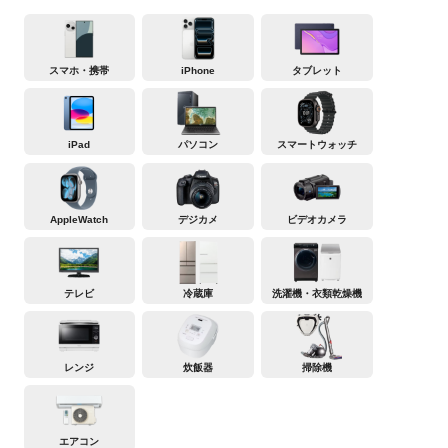
スマホ・携帯
iPhone
タブレット
iPad
パソコン
スマートウォッチ
AppleWatch
デジカメ
ビデオカメラ
テレビ
冷蔵庫
洗濯機・衣類乾燥機
レンジ
炊飯器
掃除機
エアコン