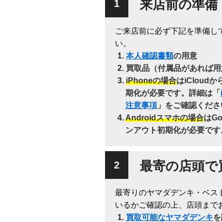
来店前の準備
ご来店前に必ず下記を準備し
い。
本人確認書類
の用意
買取品（付属品があれば用
iPhoneの場合
はiClou
期化が必要です。詳細は「
注意事項
」をご確認くださ
Androidスマホの場合
はG
ンアウト初期化が必要です
最寄の店頭で
最寄りのヤマダデンキ・ベス
いるかご確認の上、店頭まで
買取可能なヤマダデンキ
を