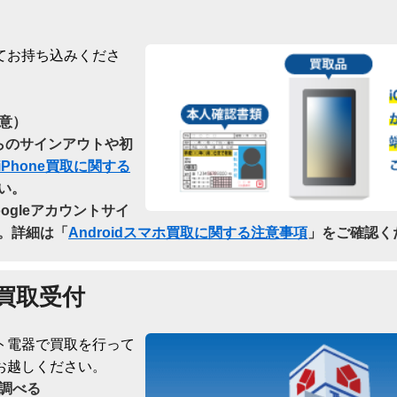
てお持ち込みくださ
意）
dからのサインアウトや初
iPhone買取に関する
い。
oogleアカウントサイ
。詳細は「
Androidスマホ買取に関する注意事項
」をご確認く
買取受付
ト電器で買取を行って
お越しください。
調べる