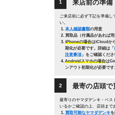
来店前の準備
ご来店前に必ず下記を準備し
い。
本人確認書類
の用意
買取品（付属品があれば用
iPhoneの場合
はiClou
期化が必要です。詳細は「
注意事項
」をご確認くださ
Androidスマホの場合
はG
ンアウト初期化が必要です
最寄の店頭で
最寄りのヤマダデンキ・ベス
いるかご確認の上、店頭まで
買取可能なヤマダデンキ
を