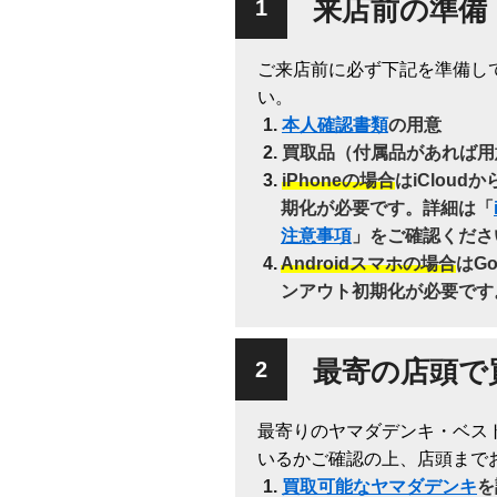
来店前の準備
ご来店前に必ず下記を準備し
い。
本人確認書類
の用意
買取品（付属品があれば用
iPhoneの場合
はiClou
期化が必要です。詳細は「
注意事項
」をご確認くださ
Androidスマホの場合
はG
ンアウト初期化が必要です
最寄の店頭で
最寄りのヤマダデンキ・ベス
いるかご確認の上、店頭まで
買取可能なヤマダデンキ
を