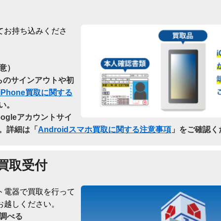
てお持ち込みくださ
意）
dからのサインアウトや初
iPhone買取に関する
い。
oogleアカウントサイ
。詳細は「
Androidスマホ買取に関する注意事項
」をご確認く
買取受付
ト電器で買取を行って
お越しください。
調べる