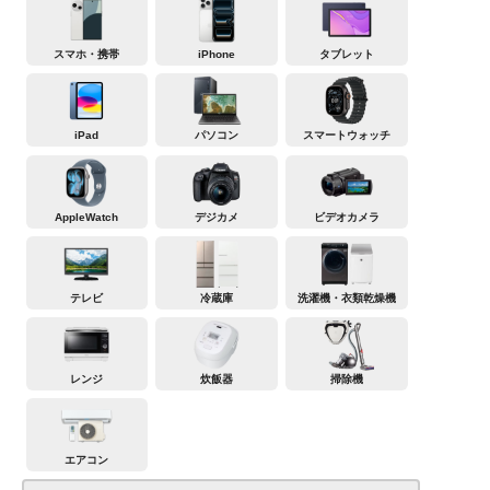
スマホ・携帯
iPhone
タブレット
iPad
パソコン
スマートウォッチ
AppleWatch
デジカメ
ビデオカメラ
テレビ
冷蔵庫
洗濯機・衣類乾燥機
レンジ
炊飯器
掃除機
エアコン