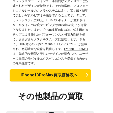
グシップスマートフォンで、革新的なテクノロジーと洗
練されたデザインが特徴です。その特徴は、プロフェッ
ショナルレベルのカメラシステムにより、驚くほど鮮明
で美しい写真やビデオを撮影できることです。デュアル
カメラシステムに加え、LiDARスキャナーが追加され、
リアルタイムの深度マッピングやAR体験の向上が可能
となりました。また、iPhone13ProMaxは、A15 Bionic
チップによる優れたパフォーマンスと省電力性能を備
え、さまざまなタスクをスムーズに処理します。さら
に、HDR対応のSuper Retina XDRディスプレイが搭載
され、色彩豊かな映像を提供します。
iPhone13ProMax
は、先進的な機能と美しいデザインが融合した、ユーザ
ーに最高のモバイルエクスペリエンスを提供するApple
の最高傑作です。
iPhone13ProMax買取価格表へ
その他製品の買取