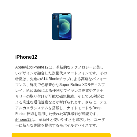
iPhone12
Apple社の
iPhone12
は、革新的なテクノロジーと美し
いデザインが融合した次世代スマートフォンです。その
特徴は、先進のA14 Bionicチップによる高速なパフォー
マンス、鮮明で色彩豊かなSuper Retina XDRディスプ
レイ、MagSafeによる便利なワイヤレス充電やアクセ
サリーの取り付けが可能な磁気接続、そして5G対応に
よる高速な通信速度などが挙げられます。さらに、デュ
アルカメラシステムを搭載し、ナイトモードやDeep
Fusion技術を活用した優れた写真撮影が可能です。
iPhone12
は、革新性と使いやすさを追求した、ユーザ
ーに新たな体験を提供するモバイルデバイスです。