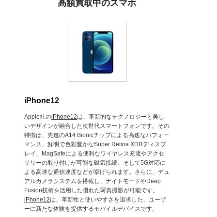
高額買取中のスマホ
iPhone12
Apple社の
iPhone12
は、革新的なテクノロジーと美し
いデザインが融合した次世代スマートフォンです。その
特徴は、先進のA14 Bionicチップによる高速なパフォー
マンス、鮮明で色彩豊かなSuper Retina XDRディスプ
レイ、MagSafeによる便利なワイヤレス充電やアクセ
サリーの取り付けが可能な磁気接続、そして5G対応に
よる高速な通信速度などが挙げられます。さらに、デュ
アルカメラシステムを搭載し、ナイトモードやDeep
Fusion技術を活用した優れた写真撮影が可能です。
iPhone12
は、革新性と使いやすさを追求した、ユーザ
ーに新たな体験を提供するモバイルデバイスです。