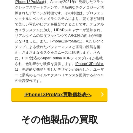
iPhone13ProMax
は、Appleが2021年に発表したフラッ
グシップスマートフォンで、革新的なテクノロジーと洗
練されたデザインが特徴です。その特徴は、プロフェッ
ショナルレベルのカメラシステムにより、驚くほど鮮明
で美しい写真やビデオを撮影できることです。デュアル
カメラシステムに加え、LiDARスキャナーが追加され、
リアルタイムの深度マッピングやAR体験の向上が可能
となりました。また、iPhone13ProMaxは、A15 Bionic
チップによる優れたパフォーマンスと省電力性能を備
え、さまざまなタスクをスムーズに処理します。さら
に、HDR対応のSuper Retina XDRディスプレイが搭載
され、色彩豊かな映像を提供します。
iPhone13ProMax
は、先進的な機能と美しいデザインが融合した、ユーザ
ーに最高のモバイルエクスペリエンスを提供するApple
の最高傑作です。
iPhone13ProMax買取価格表へ
その他製品の買取