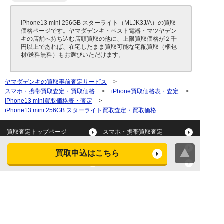
iPhone13 mini 256GB スターライト（MLJK3J/A）の買取
価格ページです。ヤマダデンキ・ベスト電器・マツヤデン
キの店舗へ持ち込む店頭買取の他に、上限買取価格が２千
円以上であれば、在宅したまま買取可能な宅配買取（梱包
材/送料無料）もお選びいただけます。
ヤマダデンキの買取事前査定サービス
>
スマホ・携帯買取査定・買取価格
>
iPhone買取価格表・査定
>
iPhone13 mini買取価格表・査定
>
iPhone13 mini 256GB スターライト買取査定・買取価格
買取査定トップページ
スマホ・携帯買取査定
タブレット買取査定
パソコン買取査定
買取申込はこちら
スマートウォッチ買取査定
デジカメ買取査定
ビデオカメラ買取査定
テレビ買取査定
洗濯機・衣類乾燥機買取査
冷蔵庫買取査定
定
レンジ買取査定
炊飯器買取査定