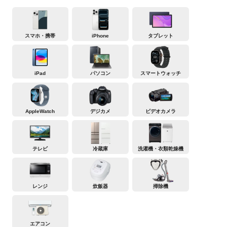
スマホ・携帯
iPhone
タブレット
iPad
パソコン
スマートウォッチ
AppleWatch
デジカメ
ビデオカメラ
テレビ
冷蔵庫
洗濯機・衣類乾燥機
レンジ
炊飯器
掃除機
エアコン