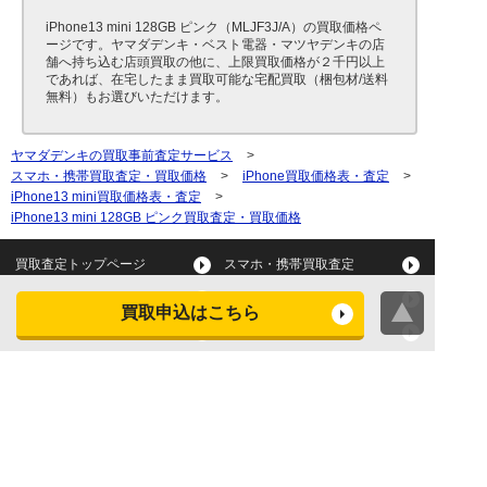
iPhone13 mini 128GB ピンク（MLJF3J/A）の買取価格ペ
ージです。ヤマダデンキ・ベスト電器・マツヤデンキの店
舗へ持ち込む店頭買取の他に、上限買取価格が２千円以上
であれば、在宅したまま買取可能な宅配買取（梱包材/送料
無料）もお選びいただけます。
ヤマダデンキの買取事前査定サービス
>
スマホ・携帯買取査定・買取価格
>
iPhone買取価格表・査定
>
iPhone13 mini買取価格表・査定
>
iPhone13 mini 128GB ピンク買取査定・買取価格
買取査定トップページ
スマホ・携帯買取査定
タブレット買取査定
パソコン買取査定
買取申込はこちら
スマートウォッチ買取査定
デジカメ買取査定
ビデオカメラ買取査定
テレビ買取査定
洗濯機・衣類乾燥機買取査
冷蔵庫買取査定
定
レンジ買取査定
炊飯器買取査定