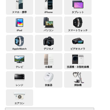
スマホ・携帯
iPhone
タブレット
iPad
パソコン
スマートウォッチ
AppleWatch
デジカメ
ビデオカメラ
テレビ
冷蔵庫
洗濯機・衣類乾燥機
レンジ
炊飯器
掃除機
エアコン