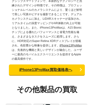
グシップスマートフォンで、革新的なテクノロジーと洗
練されたデザインが特徴です。その特徴は、プロフェッ
ショナルレベルのカメラシステムにより、驚くほど鮮明
で美しい写真やビデオを撮影できることです。デュアル
カメラシステムに加え、LiDARスキャナーが追加され、
リアルタイムの深度マッピングやAR体験の向上が可能
となりました。また、iPhone13ProMaxは、A15 Bionic
チップによる優れたパフォーマンスと省電力性能を備
え、さまざまなタスクをスムーズに処理します。さら
に、HDR対応のSuper Retina XDRディスプレイが搭載
され、色彩豊かな映像を提供します。
iPhone13ProMax
は、先進的な機能と美しいデザインが融合した、ユーザ
ーに最高のモバイルエクスペリエンスを提供するApple
の最高傑作です。
iPhone13ProMax買取価格表へ
その他製品の買取