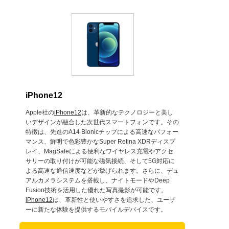
iPhone12
Apple社の
iPhone12
は、革新的なテクノロジーと美し
いデザインが融合した次世代スマートフォンです。その
特徴は、先進のA14 Bionicチップによる高速なパフォー
マンス、鮮明で色彩豊かなSuper Retina XDRディスプ
レイ、MagSafeによる便利なワイヤレス充電やアクセ
サリーの取り付けが可能な磁気接続、そして5G対応に
よる高速な通信速度などが挙げられます。さらに、デュ
アルカメラシステムを搭載し、ナイトモードやDeep
Fusion技術を活用した優れた写真撮影が可能です。
iPhone12
は、革新性と使いやすさを追求した、ユーザ
ーに新たな体験を提供するモバイルデバイスです。