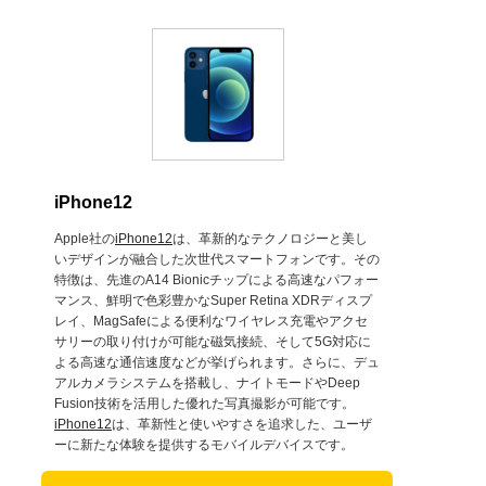
iPhone12
Apple社の
iPhone12
は、革新的なテクノロジーと美し
いデザインが融合した次世代スマートフォンです。その
特徴は、先進のA14 Bionicチップによる高速なパフォー
マンス、鮮明で色彩豊かなSuper Retina XDRディスプ
レイ、MagSafeによる便利なワイヤレス充電やアクセ
サリーの取り付けが可能な磁気接続、そして5G対応に
よる高速な通信速度などが挙げられます。さらに、デュ
アルカメラシステムを搭載し、ナイトモードやDeep
Fusion技術を活用した優れた写真撮影が可能です。
iPhone12
は、革新性と使いやすさを追求した、ユーザ
ーに新たな体験を提供するモバイルデバイスです。