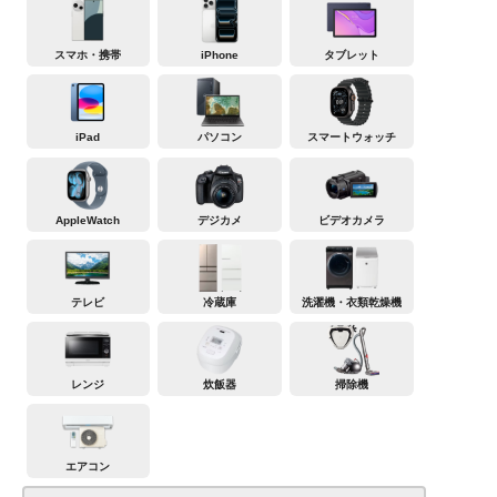
スマホ・携帯
iPhone
タブレット
iPad
パソコン
スマートウォッチ
AppleWatch
デジカメ
ビデオカメラ
テレビ
冷蔵庫
洗濯機・衣類乾燥機
レンジ
炊飯器
掃除機
エアコン