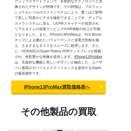
グシップスマートフォンで、革新的なテクノロジーと洗
練されたデザインが特徴です。その特徴は、プロフェッ
ショナルレベルのカメラシステムにより、驚くほど鮮明
で美しい写真やビデオを撮影できることです。デュアル
カメラシステムに加え、LiDARスキャナーが追加され、
リアルタイムの深度マッピングやAR体験の向上が可能
となりました。また、iPhone13ProMaxは、A15 Bionic
チップによる優れたパフォーマンスと省電力性能を備
え、さまざまなタスクをスムーズに処理します。さら
に、HDR対応のSuper Retina XDRディスプレイが搭載
され、色彩豊かな映像を提供します。
iPhone13ProMax
は、先進的な機能と美しいデザインが融合した、ユーザ
ーに最高のモバイルエクスペリエンスを提供するApple
の最高傑作です。
iPhone13ProMax買取価格表へ
その他製品の買取