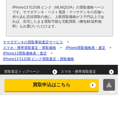
iPhone13 512GB ピンク（MLNQ3J/A）の買取価格ページ
です。ヤマダデンキ・ベスト電器・マツヤデンキの店舗へ
持ち込む店頭買取の他に、上限買取価格が２千円以上であ
れば、在宅したまま買取可能な宅配買取（梱包材/送料無
料）もお選びいただけます。
ヤマダデンキの買取事前査定サービス
>
スマホ・携帯買取査定・買取価格
>
iPhone買取価格表・査定
>
iPhone13買取価格表・査定
>
iPhone13 512GB ピンク買取査定・買取価格
買取査定トップページ
スマホ・携帯買取査定
タブレット買取査定
パソコン買取査定
買取申込はこちら
スマートウォッチ買取査定
デジカメ買取査定
ビデオカメラ買取査定
テレビ買取査定
洗濯機・衣類乾燥機買取査
冷蔵庫買取査定
定
レンジ買取査定
炊飯器買取査定