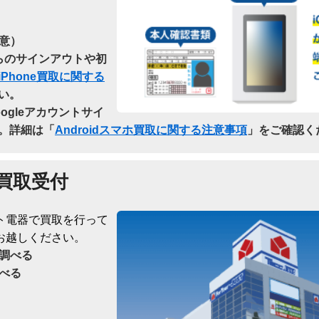
意）
dからのサインアウトや初
iPhone買取に関する
い。
oogleアカウントサイ
。詳細は「
Androidスマホ買取に関する注意事項
」をご確認く
買取受付
ト電器で買取を行って
お越しください。
調べる
べる