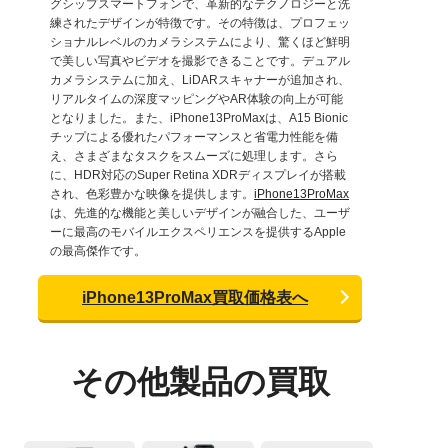
グシップスマートフォンで、革新的なテクノロジーと洗
練されたデザインが特徴です。その特徴は、プロフェッ
ショナルレベルのカメラシステムにより、驚くほど鮮明
で美しい写真やビデオを撮影できることです。デュアル
カメラシステムに加え、LiDARスキャナーが追加され、
リアルタイムの深度マッピングやAR体験の向上が可能
となりました。また、iPhone13ProMaxは、A15 Bionic
チップによる優れたパフォーマンスと省電力性能を備
え、さまざまなタスクをスムーズに処理します。さら
に、HDR対応のSuper Retina XDRディスプレイが搭載
され、色彩豊かな映像を提供します。
iPhone13ProMax
は、先進的な機能と美しいデザインが融合した、ユーザ
ーに最高のモバイルエクスペリエンスを提供するApple
の最高傑作です。
iPhone13ProMax買取価格表へ
その他製品の買取