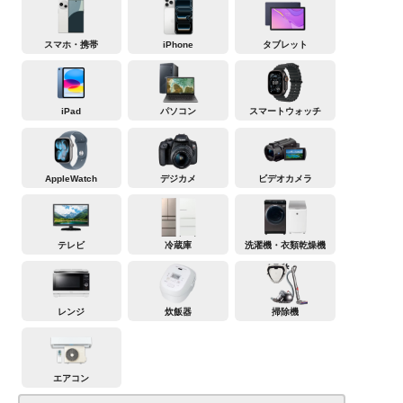
スマホ・携帯
iPhone
タブレット
iPad
パソコン
スマートウォッチ
AppleWatch
デジカメ
ビデオカメラ
テレビ
冷蔵庫
洗濯機・衣類乾燥機
レンジ
炊飯器
掃除機
エアコン