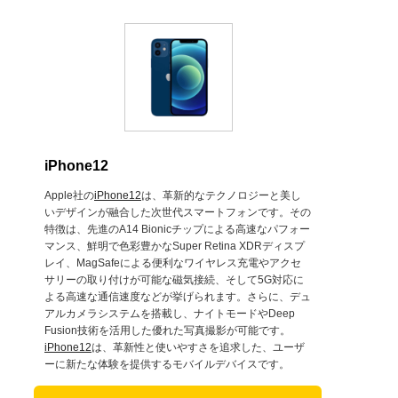
iPhone12
Apple社の
iPhone12
は、革新的なテクノロジーと美し
いデザインが融合した次世代スマートフォンです。その
特徴は、先進のA14 Bionicチップによる高速なパフォー
マンス、鮮明で色彩豊かなSuper Retina XDRディスプ
レイ、MagSafeによる便利なワイヤレス充電やアクセ
サリーの取り付けが可能な磁気接続、そして5G対応に
よる高速な通信速度などが挙げられます。さらに、デュ
アルカメラシステムを搭載し、ナイトモードやDeep
Fusion技術を活用した優れた写真撮影が可能です。
iPhone12
は、革新性と使いやすさを追求した、ユーザ
ーに新たな体験を提供するモバイルデバイスです。