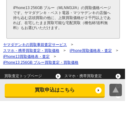
iPhone13 256GB ブルー（MLNM3J/A）の買取価格ページ
です。ヤマダデンキ・ベスト電器・マツヤデンキの店舗へ
持ち込む店頭買取の他に、上限買取価格が２千円以上であ
れば、在宅したまま買取可能な宅配買取（梱包材/送料無
料）もお選びいただけます。
ヤマダデンキの買取事前査定サービス
>
スマホ・携帯買取査定・買取価格
>
iPhone買取価格表・査定
>
iPhone13買取価格表・査定
>
iPhone13 256GB ブルー買取査定・買取価格
買取査定トップページ
スマホ・携帯買取査定
タブレット買取査定
パソコン買取査定
買取申込はこちら
スマートウォッチ買取査定
デジカメ買取査定
ビデオカメラ買取査定
テレビ買取査定
洗濯機・衣類乾燥機買取査
冷蔵庫買取査定
定
レンジ買取査定
炊飯器買取査定