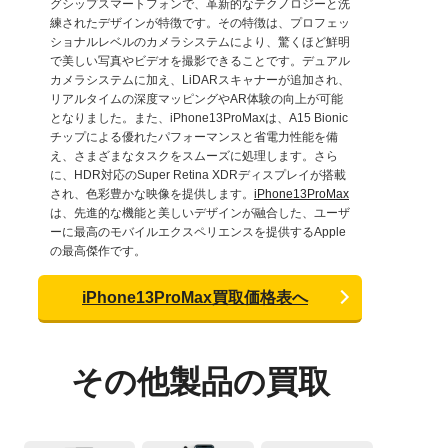
グシップスマートフォンで、革新的なテクノロジーと洗
練されたデザインが特徴です。その特徴は、プロフェッ
ショナルレベルのカメラシステムにより、驚くほど鮮明
で美しい写真やビデオを撮影できることです。デュアル
カメラシステムに加え、LiDARスキャナーが追加され、
リアルタイムの深度マッピングやAR体験の向上が可能
となりました。また、iPhone13ProMaxは、A15 Bionic
チップによる優れたパフォーマンスと省電力性能を備
え、さまざまなタスクをスムーズに処理します。さら
に、HDR対応のSuper Retina XDRディスプレイが搭載
され、色彩豊かな映像を提供します。
iPhone13ProMax
は、先進的な機能と美しいデザインが融合した、ユーザ
ーに最高のモバイルエクスペリエンスを提供するApple
の最高傑作です。
iPhone13ProMax買取価格表へ
その他製品の買取