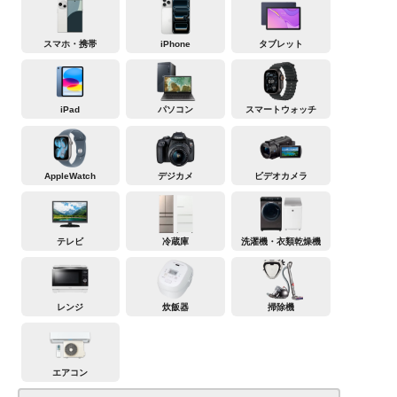
スマホ・携帯
iPhone
タブレット
iPad
パソコン
スマートウォッチ
AppleWatch
デジカメ
ビデオカメラ
テレビ
冷蔵庫
洗濯機・衣類乾燥機
レンジ
炊飯器
掃除機
エアコン