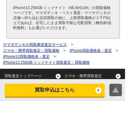
iPhone13 256GB ミッドナイト（MLNH3J/A）の買取価格
ページです。ヤマダデンキ・ベスト電器・マツヤデンキの
店舗へ持ち込む店頭買取の他に、上限買取価格が２千円以
上であれば、在宅したまま買取可能な宅配買取（梱包材/送
料無料）もお選びいただけます。
ヤマダデンキの買取事前査定サービス
>
スマホ・携帯買取査定・買取価格
>
iPhone買取価格表・査定
>
iPhone13買取価格表・査定
>
iPhone13 256GB ミッドナイト買取査定・買取価格
買取査定トップページ
スマホ・携帯買取査定
タブレット買取査定
パソコン買取査定
買取申込はこちら
スマートウォッチ買取査定
デジカメ買取査定
ビデオカメラ買取査定
テレビ買取査定
洗濯機・衣類乾燥機買取査
冷蔵庫買取査定
定
レンジ買取査定
炊飯器買取査定