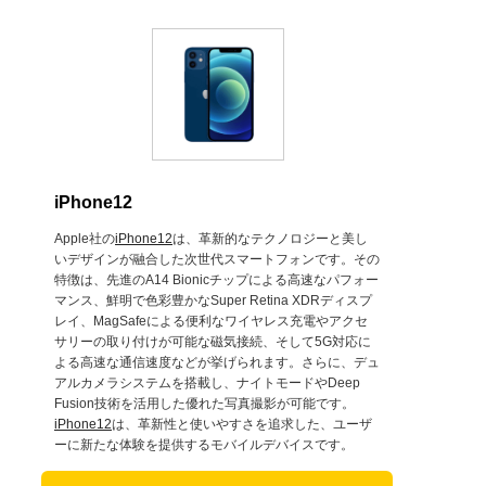
iPhone12
Apple社の
iPhone12
は、革新的なテクノロジーと美し
いデザインが融合した次世代スマートフォンです。その
特徴は、先進のA14 Bionicチップによる高速なパフォー
マンス、鮮明で色彩豊かなSuper Retina XDRディスプ
レイ、MagSafeによる便利なワイヤレス充電やアクセ
サリーの取り付けが可能な磁気接続、そして5G対応に
よる高速な通信速度などが挙げられます。さらに、デュ
アルカメラシステムを搭載し、ナイトモードやDeep
Fusion技術を活用した優れた写真撮影が可能です。
iPhone12
は、革新性と使いやすさを追求した、ユーザ
ーに新たな体験を提供するモバイルデバイスです。