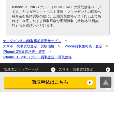
iPhone13 128GB ブルー（MLNG3J/A）の買取価格ページ
です。ヤマダデンキ・ベスト電器・マツヤデンキの店舗へ
持ち込む店頭買取の他に、上限買取価格が２千円以上であ
れば、在宅したまま買取可能な宅配買取（梱包材/送料無
料）もお選びいただけます。
ヤマダデンキの買取事前査定サービス
>
スマホ・携帯買取査定・買取価格
>
iPhone買取価格表・査定
>
iPhone13買取価格表・査定
>
iPhone13 128GB ブルー買取査定・買取価格
買取査定トップページ
スマホ・携帯買取査定
タブレット買取査定
パソコン買取査定
買取申込はこちら
スマートウォッチ買取査定
デジカメ買取査定
ビデオカメラ買取査定
テレビ買取査定
洗濯機・衣類乾燥機買取査
冷蔵庫買取査定
定
レンジ買取査定
炊飯器買取査定