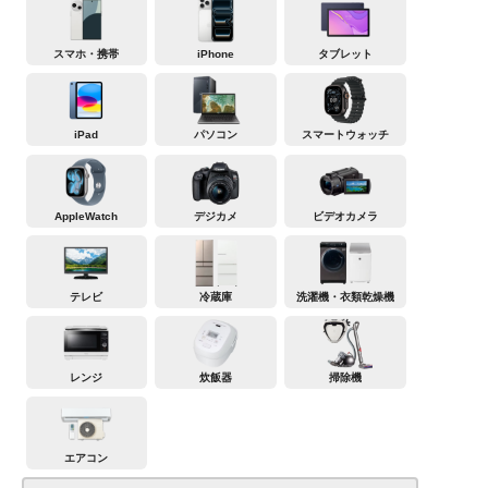
スマホ・携帯
iPhone
タブレット
iPad
パソコン
スマートウォッチ
AppleWatch
デジカメ
ビデオカメラ
テレビ
冷蔵庫
洗濯機・衣類乾燥機
レンジ
炊飯器
掃除機
エアコン