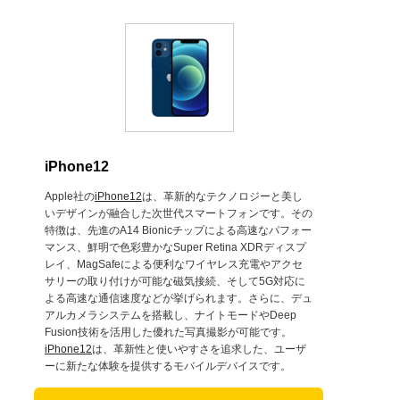
iPhone12
Apple社の
iPhone12
は、革新的なテクノロジーと美し
いデザインが融合した次世代スマートフォンです。その
特徴は、先進のA14 Bionicチップによる高速なパフォー
マンス、鮮明で色彩豊かなSuper Retina XDRディスプ
レイ、MagSafeによる便利なワイヤレス充電やアクセ
サリーの取り付けが可能な磁気接続、そして5G対応に
よる高速な通信速度などが挙げられます。さらに、デュ
アルカメラシステムを搭載し、ナイトモードやDeep
Fusion技術を活用した優れた写真撮影が可能です。
iPhone12
は、革新性と使いやすさを追求した、ユーザ
ーに新たな体験を提供するモバイルデバイスです。