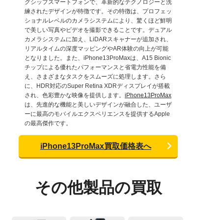
グシップスマートフォンで、革新的なテクノロジーと洗
練されたデザインが特徴です。その特徴は、プロフェッ
ショナルレベルのカメラシステムにより、驚くほど鮮明
で美しい写真やビデオを撮影できることです。デュアル
カメラシステムに加え、LiDARスキャナーが追加され、
リアルタイムの深度マッピングやAR体験の向上が可能
となりました。また、iPhone13ProMaxは、A15 Bionic
チップによる優れたパフォーマンスと省電力性能を備
え、さまざまなタスクをスムーズに処理します。さら
に、HDR対応のSuper Retina XDRディスプレイが搭載
され、色彩豊かな映像を提供します。
iPhone13ProMax
は、先進的な機能と美しいデザインが融合した、ユーザ
ーに最高のモバイルエクスペリエンスを提供するApple
の最高傑作です。
iPhone13ProMax買取価格表へ
その他製品の買取