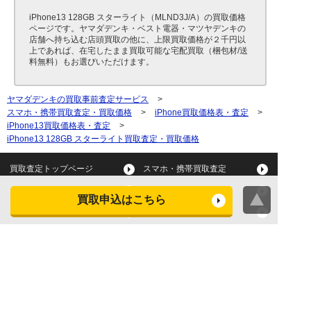
iPhone13 128GB スターライト（MLND3J/A）の買取価格
ページです。ヤマダデンキ・ベスト電器・マツヤデンキの
店舗へ持ち込む店頭買取の他に、上限買取価格が２千円以
上であれば、在宅したまま買取可能な宅配買取（梱包材/送
料無料）もお選びいただけます。
ヤマダデンキの買取事前査定サービス
>
スマホ・携帯買取査定・買取価格
>
iPhone買取価格表・査定
>
iPhone13買取価格表・査定
>
iPhone13 128GB スターライト買取査定・買取価格
買取査定トップページ
スマホ・携帯買取査定
タブレット買取査定
パソコン買取査定
買取申込はこちら
スマートウォッチ買取査定
デジカメ買取査定
ビデオカメラ買取査定
テレビ買取査定
洗濯機・衣類乾燥機買取査
冷蔵庫買取査定
定
レンジ買取査定
炊飯器買取査定