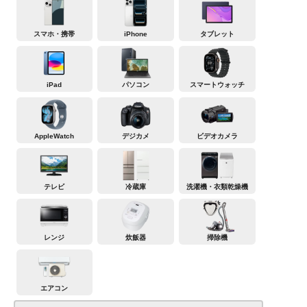
スマホ・携帯
iPhone
タブレット
iPad
パソコン
スマートウォッチ
AppleWatch
デジカメ
ビデオカメラ
テレビ
冷蔵庫
洗濯機・衣類乾燥機
レンジ
炊飯器
掃除機
エアコン