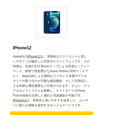
iPhone12
Apple社の
iPhone12
は、革新的なテクノロジーと美し
いデザインが融合した次世代スマートフォンです。その
特徴は、先進のA14 Bionicチップによる高速なパフォー
マンス、鮮明で色彩豊かなSuper Retina XDRディスプ
レイ、MagSafeによる便利なワイヤレス充電やアクセ
サリーの取り付けが可能な磁気接続、そして5G対応に
よる高速な通信速度などが挙げられます。さらに、デュ
アルカメラシステムを搭載し、ナイトモードやDeep
Fusion技術を活用した優れた写真撮影が可能です。
iPhone12
は、革新性と使いやすさを追求した、ユーザ
ーに新たな体験を提供するモバイルデバイスです。