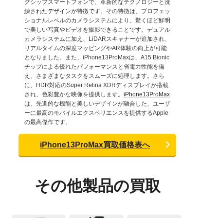
グシップスマートフォンで、革新的なテクノロジーと洗
練されたデザインが特徴です。その特徴は、プロフェッ
ショナルレベルのカメラシステムにより、驚くほど鮮明
で美しい写真やビデオを撮影できることです。デュアル
カメラシステムに加え、LiDARスキャナーが追加され、
リアルタイムの深度マッピングやAR体験の向上が可能
となりました。また、iPhone13ProMaxは、A15 Bionic
チップによる優れたパフォーマンスと省電力性能を備
え、さまざまなタスクをスムーズに処理します。さら
に、HDR対応のSuper Retina XDRディスプレイが搭載
され、色彩豊かな映像を提供します。
iPhone13ProMax
は、先進的な機能と美しいデザインが融合した、ユーザ
ーに最高のモバイルエクスペリエンスを提供するApple
の最高傑作です。
iPhone13ProMax買取価格表へ
その他製品の買取