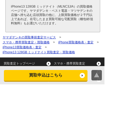
iPhone13 128GB ミッドナイト（MLNC3J/A）の買取価格
ページです。ヤマダデンキ・ベスト電器・マツヤデンキの
店舗へ持ち込む店頭買取の他に、上限買取価格が２千円以
上であれば、在宅したまま買取可能な宅配買取（梱包材/送
料無料）もお選びいただけます。
ヤマダデンキの買取事前査定サービス
>
スマホ・携帯買取査定・買取価格
>
iPhone買取価格表・査定
>
iPhone13買取価格表・査定
>
iPhone13 128GB ミッドナイト買取査定・買取価格
買取査定トップページ
スマホ・携帯買取査定
タブレット買取査定
パソコン買取査定
買取申込はこちら
スマートウォッチ買取査定
デジカメ買取査定
ビデオカメラ買取査定
テレビ買取査定
洗濯機・衣類乾燥機買取査
冷蔵庫買取査定
定
レンジ買取査定
炊飯器買取査定