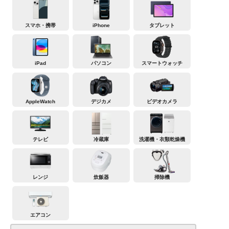
スマホ・携帯
iPhone
タブレット
iPad
パソコン
スマートウォッチ
AppleWatch
デジカメ
ビデオカメラ
テレビ
冷蔵庫
洗濯機・衣類乾燥機
レンジ
炊飯器
掃除機
エアコン