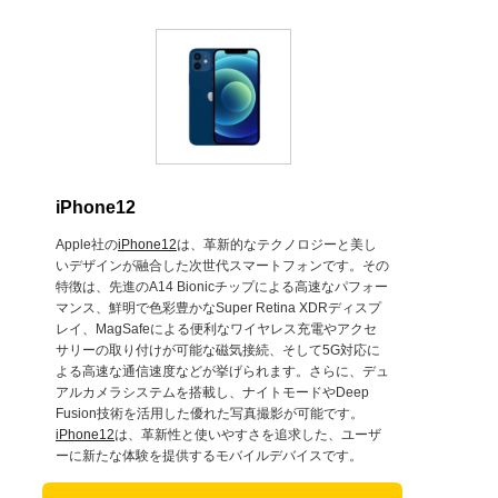
iPhone12
Apple社の
iPhone12
は、革新的なテクノロジーと美し
いデザインが融合した次世代スマートフォンです。その
特徴は、先進のA14 Bionicチップによる高速なパフォー
マンス、鮮明で色彩豊かなSuper Retina XDRディスプ
レイ、MagSafeによる便利なワイヤレス充電やアクセ
サリーの取り付けが可能な磁気接続、そして5G対応に
よる高速な通信速度などが挙げられます。さらに、デュ
アルカメラシステムを搭載し、ナイトモードやDeep
Fusion技術を活用した優れた写真撮影が可能です。
iPhone12
は、革新性と使いやすさを追求した、ユーザ
ーに新たな体験を提供するモバイルデバイスです。