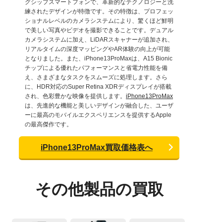
グシップスマートフォンで、革新的なテクノロジーと洗
練されたデザインが特徴です。その特徴は、プロフェッ
ショナルレベルのカメラシステムにより、驚くほど鮮明
で美しい写真やビデオを撮影できることです。デュアル
カメラシステムに加え、LiDARスキャナーが追加され、
リアルタイムの深度マッピングやAR体験の向上が可能
となりました。また、iPhone13ProMaxは、A15 Bionic
チップによる優れたパフォーマンスと省電力性能を備
え、さまざまなタスクをスムーズに処理します。さら
に、HDR対応のSuper Retina XDRディスプレイが搭載
され、色彩豊かな映像を提供します。
iPhone13ProMax
は、先進的な機能と美しいデザインが融合した、ユーザ
ーに最高のモバイルエクスペリエンスを提供するApple
の最高傑作です。
iPhone13ProMax買取価格表へ
その他製品の買取