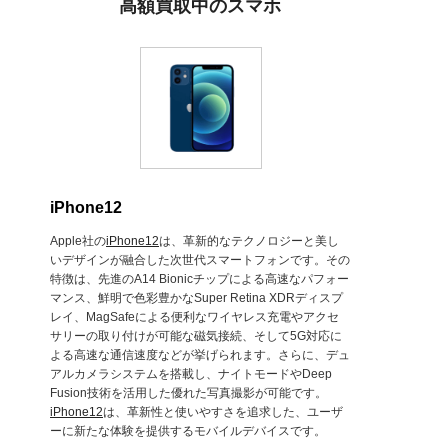
高額買取中のスマホ
iPhone12
Apple社の
iPhone12
は、革新的なテクノロジーと美し
いデザインが融合した次世代スマートフォンです。その
特徴は、先進のA14 Bionicチップによる高速なパフォー
マンス、鮮明で色彩豊かなSuper Retina XDRディスプ
レイ、MagSafeによる便利なワイヤレス充電やアクセ
サリーの取り付けが可能な磁気接続、そして5G対応に
よる高速な通信速度などが挙げられます。さらに、デュ
アルカメラシステムを搭載し、ナイトモードやDeep
Fusion技術を活用した優れた写真撮影が可能です。
iPhone12
は、革新性と使いやすさを追求した、ユーザ
ーに新たな体験を提供するモバイルデバイスです。