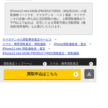
iPhone12 mini 64GB (PRODUCT)RED（MGAE3J/A）の買
取価格ページです。ヤマダデンキ・ベスト電器・マツヤデ
ンキの店舗へ持ち込む店頭買取の他に、上限買取価格が２
千円以上であれば、在宅したまま買取可能な宅配買取（梱
包材/送料無料）もお選びいただけます。
ヤマダデンキの買取事前査定サービス
>
スマホ・携帯買取査定・買取価格
>
iPhone買取価格表・査定
>
iPhone12 mini 買取価格表・査定
>
iPhone12 mini 64GB (PRODUCT)RED買取査定・買取価格
買取査定トップページ
スマホ・携帯買取査定
タブレット買取査定
パソコン買取査定
買取申込はこちら
スマートウォッチ買取査定
デジカメ買取査定
ビデオカメラ買取査定
テレビ買取査定
洗濯機・衣類乾燥機買取査
冷蔵庫買取査定
定
レンジ買取査定
炊飯器買取査定