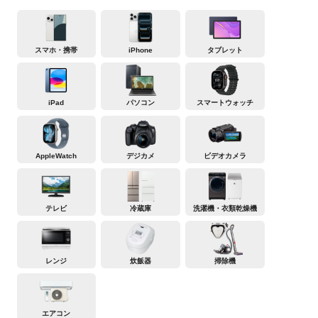
スマホ・携帯
iPhone
タブレット
iPad
パソコン
スマートウォッチ
AppleWatch
デジカメ
ビデオカメラ
テレビ
冷蔵庫
洗濯機・衣類乾燥機
レンジ
炊飯器
掃除機
エアコン