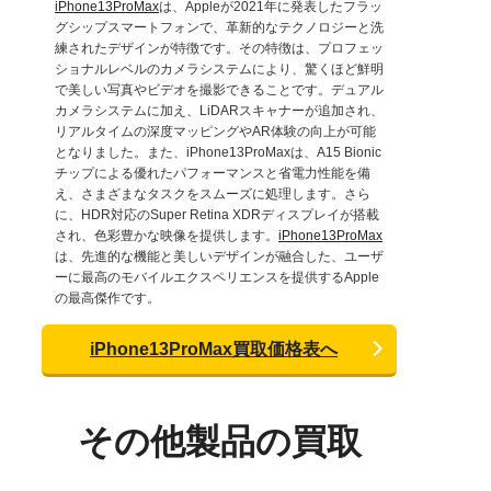
iPhone13ProMax
は、Appleが2021年に発表したフラッ
グシップスマートフォンで、革新的なテクノロジーと洗
練されたデザインが特徴です。その特徴は、プロフェッ
ショナルレベルのカメラシステムにより、驚くほど鮮明
で美しい写真やビデオを撮影できることです。デュアル
カメラシステムに加え、LiDARスキャナーが追加され、
リアルタイムの深度マッピングやAR体験の向上が可能
となりました。また、iPhone13ProMaxは、A15 Bionic
チップによる優れたパフォーマンスと省電力性能を備
え、さまざまなタスクをスムーズに処理します。さら
に、HDR対応のSuper Retina XDRディスプレイが搭載
され、色彩豊かな映像を提供します。
iPhone13ProMax
は、先進的な機能と美しいデザインが融合した、ユーザ
ーに最高のモバイルエクスペリエンスを提供するApple
の最高傑作です。
iPhone13ProMax買取価格表へ
その他製品の買取