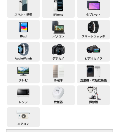
スマホ・携帯
iPhone
タブレット
iPad
パソコン
スマートウォッチ
AppleWatch
デジカメ
ビデオカメラ
テレビ
冷蔵庫
洗濯機・衣類乾燥機
レンジ
炊飯器
掃除機
エアコン