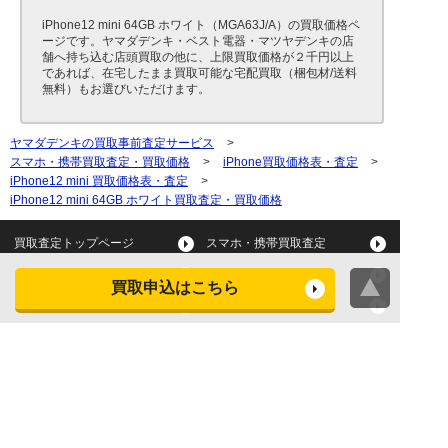
iPhone12 mini 64GB ホワイト（MGA63J/A）の買取価格ペ
ージです。ヤマダデンキ・ベスト電器・マツヤデンキの店
舗へ持ち込む店頭買取の他に、上限買取価格が２千円以上
であれば、在宅したまま買取可能な宅配買取（梱包材/送料
無料）もお選びいただけます。
ヤマダデンキの買取事前査定サービス
>
スマホ・携帯買取査定・買取価格
>
iPhone買取価格表・査定
>
iPhone12 mini 買取価格表・査定
>
iPhone12 mini 64GB ホワイト買取査定・買取価格
買取査定トップページ
スマホ・携帯買取査定
タブレット買取査定
パソコン買取査定
買取申込はこちら
スマートウォッチ買取査定
デジカメ買取査定
ビデオカメラ買取査定
テレビ買取査定
洗濯機・衣類乾燥機買取査
冷蔵庫買取査定
定
レンジ買取査定
炊飯器買取査定