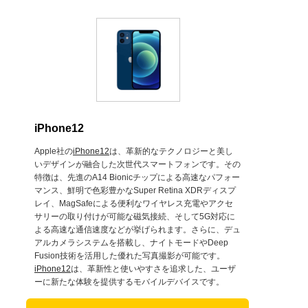
iPhone12
Apple社の
iPhone12
は、革新的なテクノロジーと美し
いデザインが融合した次世代スマートフォンです。その
特徴は、先進のA14 Bionicチップによる高速なパフォー
マンス、鮮明で色彩豊かなSuper Retina XDRディスプ
レイ、MagSafeによる便利なワイヤレス充電やアクセ
サリーの取り付けが可能な磁気接続、そして5G対応に
よる高速な通信速度などが挙げられます。さらに、デュ
アルカメラシステムを搭載し、ナイトモードやDeep
Fusion技術を活用した優れた写真撮影が可能です。
iPhone12
は、革新性と使いやすさを追求した、ユーザ
ーに新たな体験を提供するモバイルデバイスです。