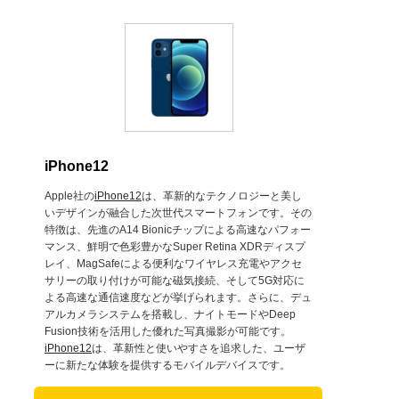
iPhone12
Apple社の
iPhone12
は、革新的なテクノロジーと美し
いデザインが融合した次世代スマートフォンです。その
特徴は、先進のA14 Bionicチップによる高速なパフォー
マンス、鮮明で色彩豊かなSuper Retina XDRディスプ
レイ、MagSafeによる便利なワイヤレス充電やアクセ
サリーの取り付けが可能な磁気接続、そして5G対応に
よる高速な通信速度などが挙げられます。さらに、デュ
アルカメラシステムを搭載し、ナイトモードやDeep
Fusion技術を活用した優れた写真撮影が可能です。
iPhone12
は、革新性と使いやすさを追求した、ユーザ
ーに新たな体験を提供するモバイルデバイスです。