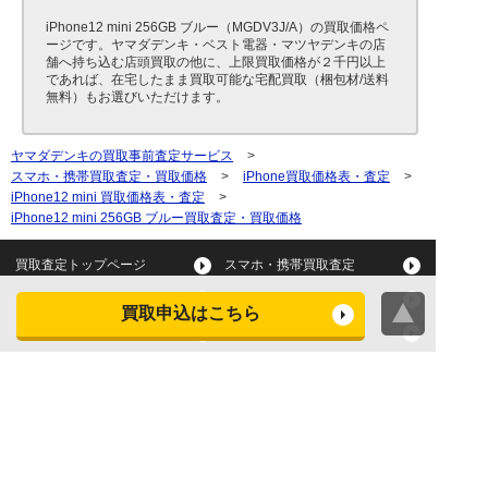
iPhone12 mini 256GB ブルー（MGDV3J/A）の買取価格ペ
ージです。ヤマダデンキ・ベスト電器・マツヤデンキの店
舗へ持ち込む店頭買取の他に、上限買取価格が２千円以上
であれば、在宅したまま買取可能な宅配買取（梱包材/送料
無料）もお選びいただけます。
ヤマダデンキの買取事前査定サービス
>
スマホ・携帯買取査定・買取価格
>
iPhone買取価格表・査定
>
iPhone12 mini 買取価格表・査定
>
iPhone12 mini 256GB ブルー買取査定・買取価格
買取査定トップページ
スマホ・携帯買取査定
タブレット買取査定
パソコン買取査定
買取申込はこちら
スマートウォッチ買取査定
デジカメ買取査定
ビデオカメラ買取査定
テレビ買取査定
洗濯機・衣類乾燥機買取査
冷蔵庫買取査定
定
レンジ買取査定
炊飯器買取査定