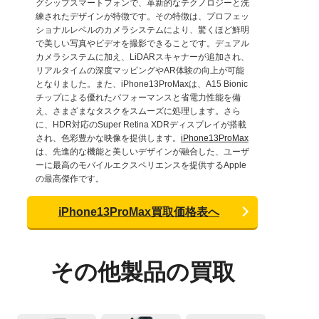
グシップスマートフォンで、革新的なテクノロジーと洗
練されたデザインが特徴です。その特徴は、プロフェッ
ショナルレベルのカメラシステムにより、驚くほど鮮明
で美しい写真やビデオを撮影できることです。デュアル
カメラシステムに加え、LiDARスキャナーが追加され、
リアルタイムの深度マッピングやAR体験の向上が可能
となりました。また、iPhone13ProMaxは、A15 Bionic
チップによる優れたパフォーマンスと省電力性能を備
え、さまざまなタスクをスムーズに処理します。さら
に、HDR対応のSuper Retina XDRディスプレイが搭載
され、色彩豊かな映像を提供します。
iPhone13ProMax
は、先進的な機能と美しいデザインが融合した、ユーザ
ーに最高のモバイルエクスペリエンスを提供するApple
の最高傑作です。
iPhone13ProMax買取価格表へ
その他製品の買取