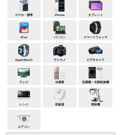
スマホ・携帯
iPhone
タブレット
iPad
パソコン
スマートウォッチ
AppleWatch
デジカメ
ビデオカメラ
テレビ
冷蔵庫
洗濯機・衣類乾燥機
レンジ
炊飯器
掃除機
エアコン