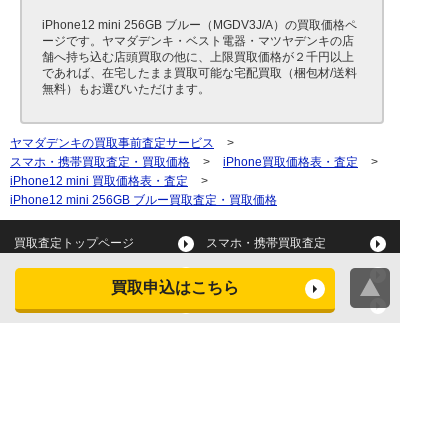
iPhone12 mini 256GB ブルー（MGDV3J/A）の買取価格ペ
ージです。ヤマダデンキ・ベスト電器・マツヤデンキの店
舗へ持ち込む店頭買取の他に、上限買取価格が２千円以上
であれば、在宅したまま買取可能な宅配買取（梱包材/送料
無料）もお選びいただけます。
ヤマダデンキの買取事前査定サービス
>
スマホ・携帯買取査定・買取価格
>
iPhone買取価格表・査定
>
iPhone12 mini 買取価格表・査定
>
iPhone12 mini 256GB ブルー買取査定・買取価格
買取査定トップページ
スマホ・携帯買取査定
タブレット買取査定
パソコン買取査定
買取申込はこちら
スマートウォッチ買取査定
デジカメ買取査定
ビデオカメラ買取査定
テレビ買取査定
洗濯機・衣類乾燥機買取査
冷蔵庫買取査定
定
レンジ買取査定
炊飯器買取査定