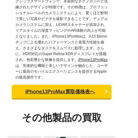
グシップスマートフォンで、革新的なテクノロジーと洗
練されたデザインが特徴です。その特徴は、プロフェッ
ショナルレベルのカメラシステムにより、驚くほど鮮明
で美しい写真やビデオを撮影できることです。デュアル
カメラシステムに加え、LiDARスキャナーが追加され、
リアルタイムの深度マッピングやAR体験の向上が可能
となりました。また、iPhone13ProMaxは、A15 Bionic
チップによる優れたパフォーマンスと省電力性能を備
え、さまざまなタスクをスムーズに処理します。さら
に、HDR対応のSuper Retina XDRディスプレイが搭載
され、色彩豊かな映像を提供します。
iPhone13ProMax
は、先進的な機能と美しいデザインが融合した、ユーザ
ーに最高のモバイルエクスペリエンスを提供するApple
の最高傑作です。
iPhone13ProMax買取価格表へ
その他製品の買取