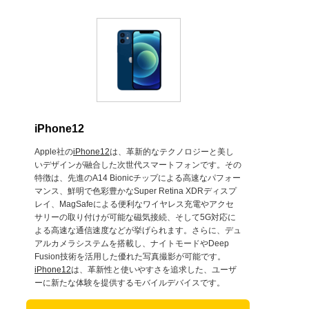
iPhone12
Apple社の
iPhone12
は、革新的なテクノロジーと美し
いデザインが融合した次世代スマートフォンです。その
特徴は、先進のA14 Bionicチップによる高速なパフォー
マンス、鮮明で色彩豊かなSuper Retina XDRディスプ
レイ、MagSafeによる便利なワイヤレス充電やアクセ
サリーの取り付けが可能な磁気接続、そして5G対応に
よる高速な通信速度などが挙げられます。さらに、デュ
アルカメラシステムを搭載し、ナイトモードやDeep
Fusion技術を活用した優れた写真撮影が可能です。
iPhone12
は、革新性と使いやすさを追求した、ユーザ
ーに新たな体験を提供するモバイルデバイスです。