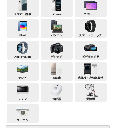
スマホ・携帯
iPhone
タブレット
iPad
パソコン
スマートウォッチ
AppleWatch
デジカメ
ビデオカメラ
テレビ
冷蔵庫
洗濯機・衣類乾燥機
レンジ
炊飯器
掃除機
エアコン