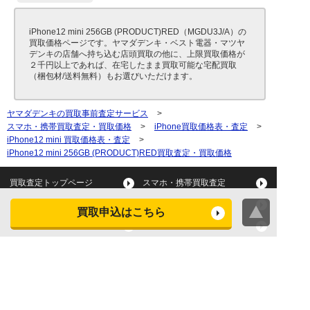
iPhone12 mini 256GB (PRODUCT)RED（MGDU3J/A）の
買取価格ページです。ヤマダデンキ・ベスト電器・マツヤ
デンキの店舗へ持ち込む店頭買取の他に、上限買取価格が
２千円以上であれば、在宅したまま買取可能な宅配買取
（梱包材/送料無料）もお選びいただけます。
ヤマダデンキの買取事前査定サービス
>
スマホ・携帯買取査定・買取価格
>
iPhone買取価格表・査定
>
iPhone12 mini 買取価格表・査定
>
iPhone12 mini 256GB (PRODUCT)RED買取査定・買取価格
買取査定トップページ
スマホ・携帯買取査定
タブレット買取査定
パソコン買取査定
買取申込はこちら
スマートウォッチ買取査定
デジカメ買取査定
ビデオカメラ買取査定
テレビ買取査定
洗濯機・衣類乾燥機買取査
冷蔵庫買取査定
定
レンジ買取査定
炊飯器買取査定