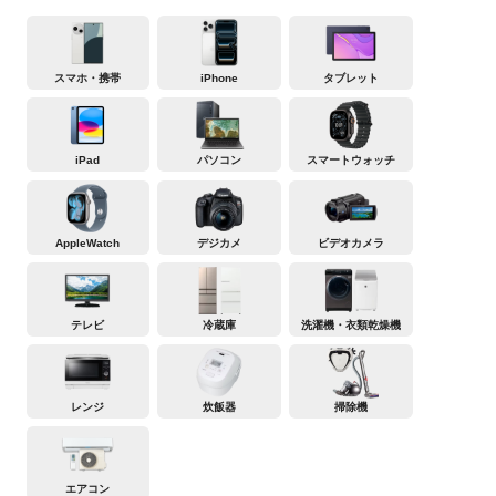
スマホ・携帯
iPhone
タブレット
iPad
パソコン
スマートウォッチ
AppleWatch
デジカメ
ビデオカメラ
テレビ
冷蔵庫
洗濯機・衣類乾燥機
レンジ
炊飯器
掃除機
エアコン