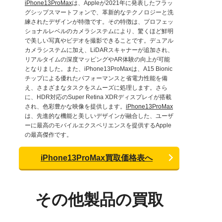
iPhone13ProMax
は、Appleが2021年に発表したフラッ
グシップスマートフォンで、革新的なテクノロジーと洗
練されたデザインが特徴です。その特徴は、プロフェッ
ショナルレベルのカメラシステムにより、驚くほど鮮明
で美しい写真やビデオを撮影できることです。デュアル
カメラシステムに加え、LiDARスキャナーが追加され、
リアルタイムの深度マッピングやAR体験の向上が可能
となりました。また、iPhone13ProMaxは、A15 Bionic
チップによる優れたパフォーマンスと省電力性能を備
え、さまざまなタスクをスムーズに処理します。さら
に、HDR対応のSuper Retina XDRディスプレイが搭載
され、色彩豊かな映像を提供します。
iPhone13ProMax
は、先進的な機能と美しいデザインが融合した、ユーザ
ーに最高のモバイルエクスペリエンスを提供するApple
の最高傑作です。
iPhone13ProMax買取価格表へ
その他製品の買取