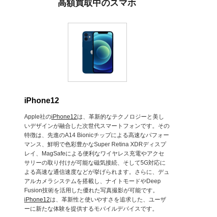
高額買取中のスマホ
iPhone12
Apple社の
iPhone12
は、革新的なテクノロジーと美し
いデザインが融合した次世代スマートフォンです。その
特徴は、先進のA14 Bionicチップによる高速なパフォー
マンス、鮮明で色彩豊かなSuper Retina XDRディスプ
レイ、MagSafeによる便利なワイヤレス充電やアクセ
サリーの取り付けが可能な磁気接続、そして5G対応に
よる高速な通信速度などが挙げられます。さらに、デュ
アルカメラシステムを搭載し、ナイトモードやDeep
Fusion技術を活用した優れた写真撮影が可能です。
iPhone12
は、革新性と使いやすさを追求した、ユーザ
ーに新たな体験を提供するモバイルデバイスです。