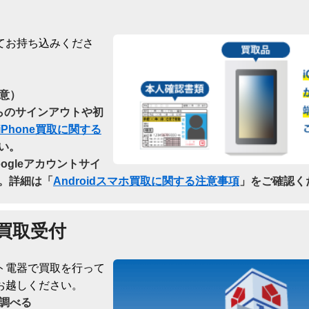
てお持ち込みくださ
意）
dからのサインアウトや初
iPhone買取に関する
い。
oogleアカウントサイ
。詳細は「
Androidスマホ買取に関する注意事項
」をご確認く
買取受付
ト電器で買取を行って
お越しください。
調べる