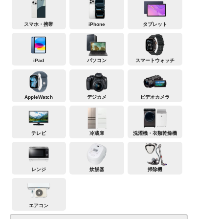
スマホ・携帯
iPhone
タブレット
iPad
パソコン
スマートウォッチ
AppleWatch
デジカメ
ビデオカメラ
テレビ
冷蔵庫
洗濯機・衣類乾燥機
レンジ
炊飯器
掃除機
エアコン