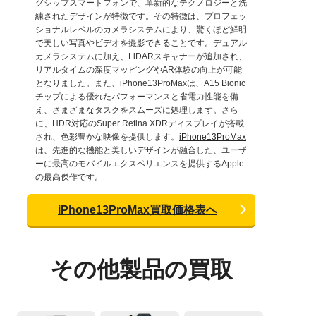
グシップスマートフォンで、革新的なテクノロジーと洗
練されたデザインが特徴です。その特徴は、プロフェッ
ショナルレベルのカメラシステムにより、驚くほど鮮明
で美しい写真やビデオを撮影できることです。デュアル
カメラシステムに加え、LiDARスキャナーが追加され、
リアルタイムの深度マッピングやAR体験の向上が可能
となりました。また、iPhone13ProMaxは、A15 Bionic
チップによる優れたパフォーマンスと省電力性能を備
え、さまざまなタスクをスムーズに処理します。さら
に、HDR対応のSuper Retina XDRディスプレイが搭載
され、色彩豊かな映像を提供します。
iPhone13ProMax
は、先進的な機能と美しいデザインが融合した、ユーザ
ーに最高のモバイルエクスペリエンスを提供するApple
の最高傑作です。
iPhone13ProMax買取価格表へ
その他製品の買取