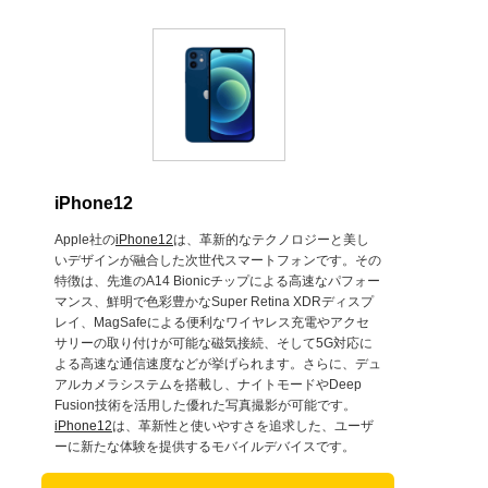
iPhone12
Apple社の
iPhone12
は、革新的なテクノロジーと美し
いデザインが融合した次世代スマートフォンです。その
特徴は、先進のA14 Bionicチップによる高速なパフォー
マンス、鮮明で色彩豊かなSuper Retina XDRディスプ
レイ、MagSafeによる便利なワイヤレス充電やアクセ
サリーの取り付けが可能な磁気接続、そして5G対応に
よる高速な通信速度などが挙げられます。さらに、デュ
アルカメラシステムを搭載し、ナイトモードやDeep
Fusion技術を活用した優れた写真撮影が可能です。
iPhone12
は、革新性と使いやすさを追求した、ユーザ
ーに新たな体験を提供するモバイルデバイスです。