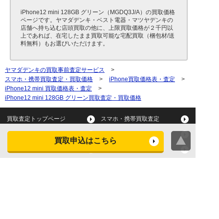
iPhone12 mini 128GB グリーン（MGDQ3J/A）の買取価格
ページです。ヤマダデンキ・ベスト電器・マツヤデンキの
店舗へ持ち込む店頭買取の他に、上限買取価格が２千円以
上であれば、在宅したまま買取可能な宅配買取（梱包材/送
料無料）もお選びいただけます。
ヤマダデンキの買取事前査定サービス
>
スマホ・携帯買取査定・買取価格
>
iPhone買取価格表・査定
>
iPhone12 mini 買取価格表・査定
>
iPhone12 mini 128GB グリーン買取査定・買取価格
買取査定トップページ
スマホ・携帯買取査定
タブレット買取査定
パソコン買取査定
買取申込はこちら
スマートウォッチ買取査定
デジカメ買取査定
ビデオカメラ買取査定
テレビ買取査定
洗濯機・衣類乾燥機買取査
冷蔵庫買取査定
定
レンジ買取査定
炊飯器買取査定