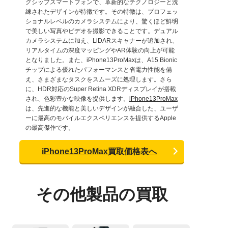
グシップスマートフォンで、革新的なテクノロジーと洗
練されたデザインが特徴です。その特徴は、プロフェッ
ショナルレベルのカメラシステムにより、驚くほど鮮明
で美しい写真やビデオを撮影できることです。デュアル
カメラシステムに加え、LiDARスキャナーが追加され、
リアルタイムの深度マッピングやAR体験の向上が可能
となりました。また、iPhone13ProMaxは、A15 Bionic
チップによる優れたパフォーマンスと省電力性能を備
え、さまざまなタスクをスムーズに処理します。さら
に、HDR対応のSuper Retina XDRディスプレイが搭載
され、色彩豊かな映像を提供します。
iPhone13ProMax
は、先進的な機能と美しいデザインが融合した、ユーザ
ーに最高のモバイルエクスペリエンスを提供するApple
の最高傑作です。
iPhone13ProMax買取価格表へ
その他製品の買取