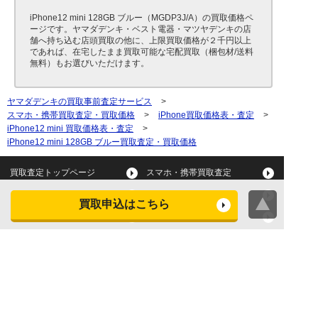
iPhone12 mini 128GB ブルー（MGDP3J/A）の買取価格ペ
ージです。ヤマダデンキ・ベスト電器・マツヤデンキの店
舗へ持ち込む店頭買取の他に、上限買取価格が２千円以上
であれば、在宅したまま買取可能な宅配買取（梱包材/送料
無料）もお選びいただけます。
ヤマダデンキの買取事前査定サービス
>
スマホ・携帯買取査定・買取価格
>
iPhone買取価格表・査定
>
iPhone12 mini 買取価格表・査定
>
iPhone12 mini 128GB ブルー買取査定・買取価格
買取査定トップページ
スマホ・携帯買取査定
タブレット買取査定
パソコン買取査定
買取申込はこちら
スマートウォッチ買取査定
デジカメ買取査定
ビデオカメラ買取査定
テレビ買取査定
洗濯機・衣類乾燥機買取査
冷蔵庫買取査定
定
レンジ買取査定
炊飯器買取査定