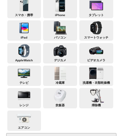
スマホ・携帯
iPhone
タブレット
iPad
パソコン
スマートウォッチ
AppleWatch
デジカメ
ビデオカメラ
テレビ
冷蔵庫
洗濯機・衣類乾燥機
レンジ
炊飯器
掃除機
エアコン