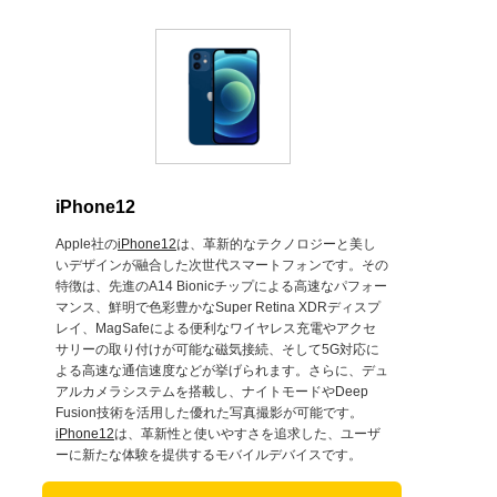
iPhone12
Apple社の
iPhone12
は、革新的なテクノロジーと美し
いデザインが融合した次世代スマートフォンです。その
特徴は、先進のA14 Bionicチップによる高速なパフォー
マンス、鮮明で色彩豊かなSuper Retina XDRディスプ
レイ、MagSafeによる便利なワイヤレス充電やアクセ
サリーの取り付けが可能な磁気接続、そして5G対応に
よる高速な通信速度などが挙げられます。さらに、デュ
アルカメラシステムを搭載し、ナイトモードやDeep
Fusion技術を活用した優れた写真撮影が可能です。
iPhone12
は、革新性と使いやすさを追求した、ユーザ
ーに新たな体験を提供するモバイルデバイスです。