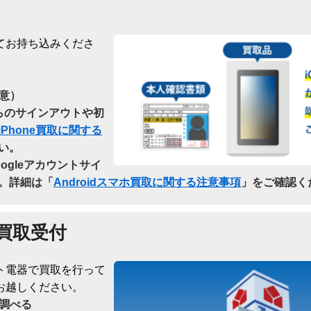
てお持ち込みくださ
意）
dからのサインアウトや初
iPhone買取に関する
い。
oogleアカウントサイ
。詳細は「
Androidスマホ買取に関する注意事項
」をご確認く
買取受付
ト電器で買取を行って
お越しください。
調べる