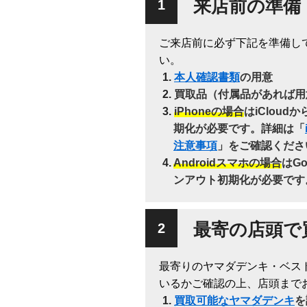
来店前の準備
ご来店前に必ず下記を準備し
い。
本人確認書類
の用意
買取品（付属品があれば用
iPhoneの場合
はiClou
期化が必要です。詳細は「
注意事項
」をご確認くださ
Androidスマホの場合
はG
ンアウト初期化が必要です
最寄の店頭で
最寄りのヤマダデンキ・ベス
いるかご確認の上、店頭まで
買取可能なヤマダデンキ
を