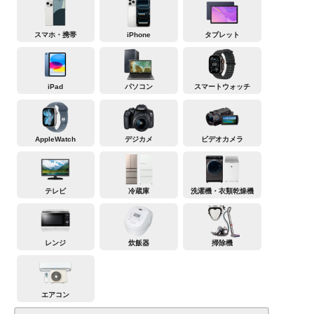
スマホ・携帯
iPhone
タブレット
iPad
パソコン
スマートウォッチ
AppleWatch
デジカメ
ビデオカメラ
テレビ
冷蔵庫
洗濯機・衣類乾燥機
レンジ
炊飯器
掃除機
エアコン