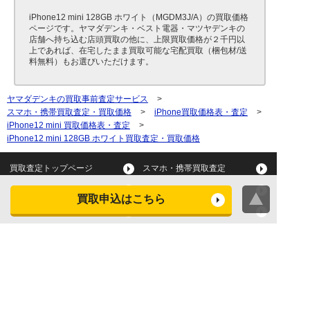
iPhone12 mini 128GB ホワイト（MGDM3J/A）の買取価格
ページです。ヤマダデンキ・ベスト電器・マツヤデンキの
店舗へ持ち込む店頭買取の他に、上限買取価格が２千円以
上であれば、在宅したまま買取可能な宅配買取（梱包材/送
料無料）もお選びいただけます。
ヤマダデンキの買取事前査定サービス
>
スマホ・携帯買取査定・買取価格
>
iPhone買取価格表・査定
>
iPhone12 mini 買取価格表・査定
>
iPhone12 mini 128GB ホワイト買取査定・買取価格
買取査定トップページ
スマホ・携帯買取査定
タブレット買取査定
パソコン買取査定
買取申込はこちら
スマートウォッチ買取査定
デジカメ買取査定
ビデオカメラ買取査定
テレビ買取査定
洗濯機・衣類乾燥機買取査
冷蔵庫買取査定
定
レンジ買取査定
炊飯器買取査定