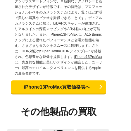
グシップスマートフォンで、革新的なテクノロジーと洗
練されたデザインが特徴です。その特徴は、プロフェッ
ショナルレベルのカメラシステムにより、驚くほど鮮明
で美しい写真やビデオを撮影できることです。デュアル
カメラシステムに加え、LiDARスキャナーが追加され、
リアルタイムの深度マッピングやAR体験の向上が可能
となりました。また、iPhone13ProMaxは、A15 Bionic
チップによる優れたパフォーマンスと省電力性能を備
え、さまざまなタスクをスムーズに処理します。さら
に、HDR対応のSuper Retina XDRディスプレイが搭載
され、色彩豊かな映像を提供します。
iPhone13ProMax
は、先進的な機能と美しいデザインが融合した、ユーザ
ーに最高のモバイルエクスペリエンスを提供するApple
の最高傑作です。
iPhone13ProMax買取価格表へ
その他製品の買取