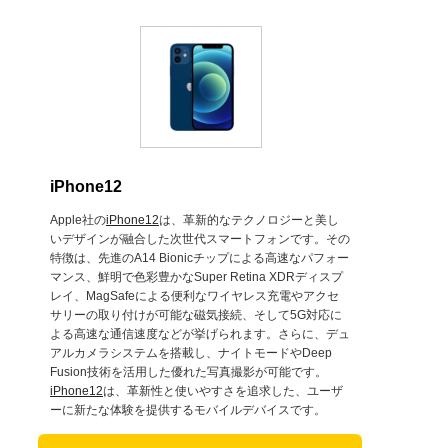
iPhone12
Apple社の
iPhone12
は、革新的なテクノロジーと美し
いデザインが融合した次世代スマートフォンです。その
特徴は、先進のA14 Bionicチップによる高速なパフォー
マンス、鮮明で色彩豊かなSuper Retina XDRディスプ
レイ、MagSafeによる便利なワイヤレス充電やアクセ
サリーの取り付けが可能な磁気接続、そして5G対応に
よる高速な通信速度などが挙げられます。さらに、デュ
アルカメラシステムを搭載し、ナイトモードやDeep
Fusion技術を活用した優れた写真撮影が可能です。
iPhone12
は、革新性と使いやすさを追求した、ユーザ
ーに新たな体験を提供するモバイルデバイスです。