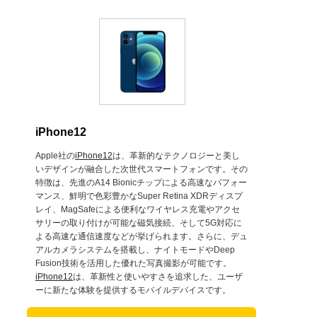
iPhone12
Apple社の
iPhone12
は、革新的なテクノロジーと美し
いデザインが融合した次世代スマートフォンです。その
特徴は、先進のA14 Bionicチップによる高速なパフォー
マンス、鮮明で色彩豊かなSuper Retina XDRディスプ
レイ、MagSafeによる便利なワイヤレス充電やアクセ
サリーの取り付けが可能な磁気接続、そして5G対応に
よる高速な通信速度などが挙げられます。さらに、デュ
アルカメラシステムを搭載し、ナイトモードやDeep
Fusion技術を活用した優れた写真撮影が可能です。
iPhone12
は、革新性と使いやすさを追求した、ユーザ
ーに新たな体験を提供するモバイルデバイスです。