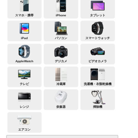
スマホ・携帯
iPhone
タブレット
iPad
パソコン
スマートウォッチ
AppleWatch
デジカメ
ビデオカメラ
テレビ
冷蔵庫
洗濯機・衣類乾燥機
レンジ
炊飯器
掃除機
エアコン