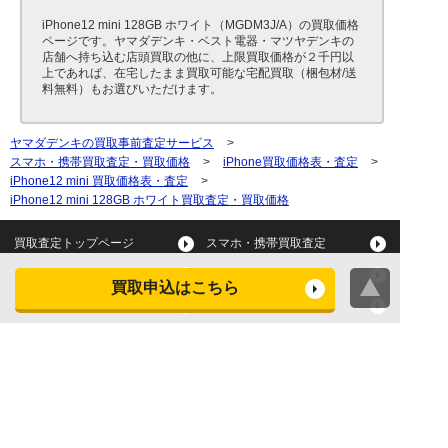
iPhone12 mini 128GB ホワイト（MGDM3J/A）の買取価格
ページです。ヤマダデンキ・ベスト電器・マツヤデンキの
店舗へ持ち込む店頭買取の他に、上限買取価格が２千円以
上であれば、在宅したまま買取可能な宅配買取（梱包材/送
料無料）もお選びいただけます。
ヤマダデンキの買取事前査定サービス
>
スマホ・携帯買取査定・買取価格
>
iPhone買取価格表・査定
>
iPhone12 mini 買取価格表・査定
>
iPhone12 mini 128GB ホワイト買取査定・買取価格
買取査定トップページ
スマホ・携帯買取査定
タブレット買取査定
パソコン買取査定
買取申込はこちら
スマートウォッチ買取査定
デジカメ買取査定
ビデオカメラ買取査定
テレビ買取査定
洗濯機・衣類乾燥機買取査
冷蔵庫買取査定
定
レンジ買取査定
炊飯器買取査定