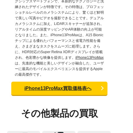
グシップスマートフォンで、革新的なテクノロジーと洗
練されたデザインが特徴です。その特徴は、プロフェッ
ショナルレベルのカメラシステムにより、驚くほど鮮明
で美しい写真やビデオを撮影できることです。デュアル
カメラシステムに加え、LiDARスキャナーが追加され、
リアルタイムの深度マッピングやAR体験の向上が可能
となりました。また、iPhone13ProMaxは、A15 Bionic
チップによる優れたパフォーマンスと省電力性能を備
え、さまざまなタスクをスムーズに処理します。さら
に、HDR対応のSuper Retina XDRディスプレイが搭載
され、色彩豊かな映像を提供します。
iPhone13ProMax
は、先進的な機能と美しいデザインが融合した、ユーザ
ーに最高のモバイルエクスペリエンスを提供するApple
の最高傑作です。
iPhone13ProMax買取価格表へ
その他製品の買取