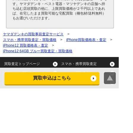
す。ヤマダデンキ・ベスト電器・マツヤデンキの店舗へ持
ち込む店頭買取の他に、上限買取価格が２千円以上であれ
ば、在宅したまま買取可能な宅配買取（梱包材/送料無料）
もお選びいただけます。
ヤマダデンキの買取事前査定サービス
>
スマホ・携帯買取査定・買取価格
>
iPhone買取価格表・査定
>
iPhone12 買取価格表・査定
>
iPhone12 64GB ブルー買取査定・買取価格
買取査定トップページ
スマホ・携帯買取査定
タブレット買取査定
パソコン買取査定
買取申込はこちら
スマートウォッチ買取査定
デジカメ買取査定
ビデオカメラ買取査定
テレビ買取査定
洗濯機・衣類乾燥機買取査
冷蔵庫買取査定
定
レンジ買取査定
炊飯器買取査定
掃除機買取査定
エアコン買取査定