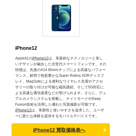
iPhone12
Apple社の
iPhone12
は、革新的なテクノロジーと美し
いデザインが融合した次世代スマートフォンです。その
特徴は、先進のA14 Bionicチップによる高速なパフォー
マンス、鮮明で色彩豊かなSuper Retina XDRディスプ
レイ、MagSafeによる便利なワイヤレス充電やアクセ
サリーの取り付けが可能な磁気接続、そして5G対応に
よる高速な通信速度などが挙げられます。さらに、デュ
アルカメラシステムを搭載し、ナイトモードやDeep
Fusion技術を活用した優れた写真撮影が可能です。
iPhone12
は、革新性と使いやすさを追求した、ユーザ
ーに新たな体験を提供するモバイルデバイスです。
iPhone12 買取価格表へ