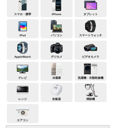
スマホ・携帯
iPhone
タブレット
iPad
パソコン
スマートウォッチ
AppleWatch
デジカメ
ビデオカメラ
テレビ
冷蔵庫
洗濯機・衣類乾燥機
レンジ
炊飯器
掃除機
エアコン