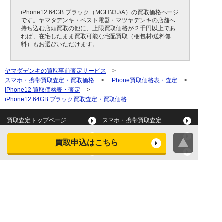
iPhone12 64GB ブラック（MGHN3J/A）の買取価格ページ
です。ヤマダデンキ・ベスト電器・マツヤデンキの店舗へ
持ち込む店頭買取の他に、上限買取価格が２千円以上であ
れば、在宅したまま買取可能な宅配買取（梱包材/送料無
料）もお選びいただけます。
ヤマダデンキの買取事前査定サービス
>
スマホ・携帯買取査定・買取価格
>
iPhone買取価格表・査定
>
iPhone12 買取価格表・査定
>
iPhone12 64GB ブラック買取査定・買取価格
買取査定トップページ
スマホ・携帯買取査定
タブレット買取査定
パソコン買取査定
買取申込はこちら
スマートウォッチ買取査定
デジカメ買取査定
ビデオカメラ買取査定
テレビ買取査定
洗濯機・衣類乾燥機買取査
冷蔵庫買取査定
定
レンジ買取査定
炊飯器買取査定