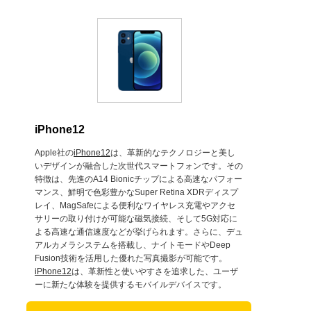
iPhone12
Apple社の
iPhone12
は、革新的なテクノロジーと美し
いデザインが融合した次世代スマートフォンです。その
特徴は、先進のA14 Bionicチップによる高速なパフォー
マンス、鮮明で色彩豊かなSuper Retina XDRディスプ
レイ、MagSafeによる便利なワイヤレス充電やアクセ
サリーの取り付けが可能な磁気接続、そして5G対応に
よる高速な通信速度などが挙げられます。さらに、デュ
アルカメラシステムを搭載し、ナイトモードやDeep
Fusion技術を活用した優れた写真撮影が可能です。
iPhone12
は、革新性と使いやすさを追求した、ユーザ
ーに新たな体験を提供するモバイルデバイスです。