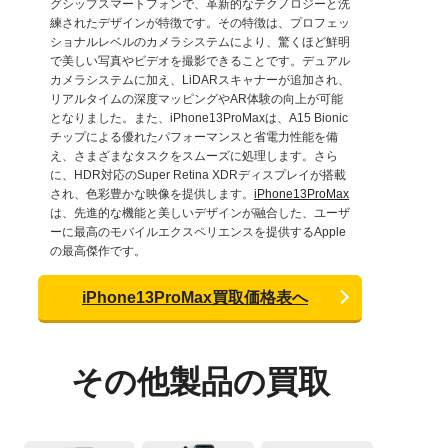
グシップスマートフォンで、革新的なテクノロジーと洗
練されたデザインが特徴です。その特徴は、プロフェッ
ショナルレベルのカメラシステムにより、驚くほど鮮明
で美しい写真やビデオを撮影できることです。デュアル
カメラシステムに加え、LiDARスキャナーが追加され、
リアルタイムの深度マッピングやAR体験の向上が可能
となりました。また、iPhone13ProMaxは、A15 Bionic
チップによる優れたパフォーマンスと省電力性能を備
え、さまざまなタスクをスムーズに処理します。さら
に、HDR対応のSuper Retina XDRディスプレイが搭載
され、色彩豊かな映像を提供します。
iPhone13ProMax
は、先進的な機能と美しいデザインが融合した、ユーザ
ーに最高のモバイルエクスペリエンスを提供するApple
の最高傑作です。
iPhone13ProMax買取価格表へ
その他製品の買取