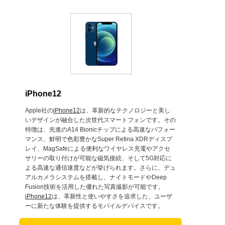
iPhone12
Apple社の
iPhone12
は、革新的なテクノロジーと美し
いデザインが融合した次世代スマートフォンです。その
特徴は、先進のA14 Bionicチップによる高速なパフォー
マンス、鮮明で色彩豊かなSuper Retina XDRディスプ
レイ、MagSafeによる便利なワイヤレス充電やアクセ
サリーの取り付けが可能な磁気接続、そして5G対応に
よる高速な通信速度などが挙げられます。さらに、デュ
アルカメラシステムを搭載し、ナイトモードやDeep
Fusion技術を活用した優れた写真撮影が可能です。
iPhone12
は、革新性と使いやすさを追求した、ユーザ
ーに新たな体験を提供するモバイルデバイスです。