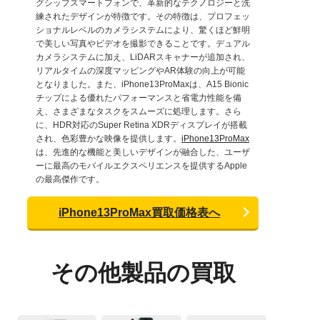
グシップスマートフォンで、革新的なテクノロジーと洗
練されたデザインが特徴です。その特徴は、プロフェッ
ショナルレベルのカメラシステムにより、驚くほど鮮明
で美しい写真やビデオを撮影できることです。デュアル
カメラシステムに加え、LiDARスキャナーが追加され、
リアルタイムの深度マッピングやAR体験の向上が可能
となりました。また、iPhone13ProMaxは、A15 Bionic
チップによる優れたパフォーマンスと省電力性能を備
え、さまざまなタスクをスムーズに処理します。さら
に、HDR対応のSuper Retina XDRディスプレイが搭載
され、色彩豊かな映像を提供します。
iPhone13ProMax
は、先進的な機能と美しいデザインが融合した、ユーザ
ーに最高のモバイルエクスペリエンスを提供するApple
の最高傑作です。
iPhone13ProMax買取価格表へ
その他製品の買取