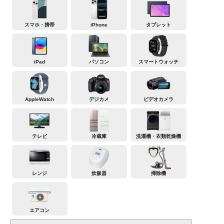
スマホ・携帯
iPhone
タブレット
iPad
パソコン
スマートウォッチ
AppleWatch
デジカメ
ビデオカメラ
テレビ
冷蔵庫
洗濯機・衣類乾燥機
レンジ
炊飯器
掃除機
エアコン