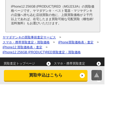
iPhone12 256GB (PRODUCT)RED（MGJ23J/A）の買取価
格ページです。ヤマダデンキ・ベスト電器・マツヤデンキ
の店舗へ持ち込む店頭買取の他に、上限買取価格が２千円
以上であれば、在宅したまま買取可能な宅配買取（梱包材/
送料無料）もお選びいただけます。
ヤマダデンキの買取事前査定サービス
>
スマホ・携帯買取査定・買取価格
>
iPhone買取価格表・査定
>
iPhone12 買取価格表・査定
>
iPhone12 256GB (PRODUCT)RED買取査定・買取価格
買取査定トップページ
スマホ・携帯買取査定
タブレット買取査定
パソコン買取査定
買取申込はこちら
スマートウォッチ買取査定
デジカメ買取査定
ビデオカメラ買取査定
テレビ買取査定
洗濯機・衣類乾燥機買取査
冷蔵庫買取査定
定
レンジ買取査定
炊飯器買取査定