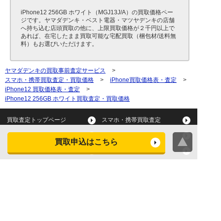
iPhone12 256GB ホワイト（MGJ13J/A）の買取価格ペー
ジです。ヤマダデンキ・ベスト電器・マツヤデンキの店舗
へ持ち込む店頭買取の他に、上限買取価格が２千円以上で
あれば、在宅したまま買取可能な宅配買取（梱包材/送料無
料）もお選びいただけます。
ヤマダデンキの買取事前査定サービス
>
スマホ・携帯買取査定・買取価格
>
iPhone買取価格表・査定
>
iPhone12 買取価格表・査定
>
iPhone12 256GB ホワイト買取査定・買取価格
買取査定トップページ
スマホ・携帯買取査定
タブレット買取査定
パソコン買取査定
買取申込はこちら
スマートウォッチ買取査定
デジカメ買取査定
ビデオカメラ買取査定
テレビ買取査定
洗濯機・衣類乾燥機買取査
冷蔵庫買取査定
定
レンジ買取査定
炊飯器買取査定