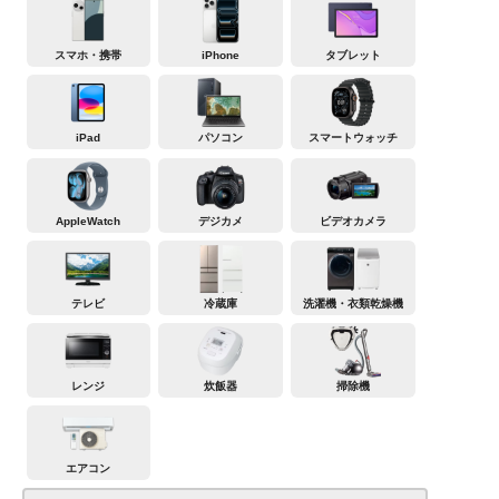
スマホ・携帯
iPhone
タブレット
iPad
パソコン
スマートウォッチ
AppleWatch
デジカメ
ビデオカメラ
テレビ
冷蔵庫
洗濯機・衣類乾燥機
レンジ
炊飯器
掃除機
エアコン