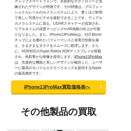
グシップスマートフォンで、革新的なテクノロジーと洗
練されたデザインが特徴です。その特徴は、プロフェッ
ショナルレベルのカメラシステムにより、驚くほど鮮明
で美しい写真やビデオを撮影できることです。デュアル
カメラシステムに加え、LiDARスキャナーが追加され、
リアルタイムの深度マッピングやAR体験の向上が可能
となりました。また、iPhone13ProMaxは、A15 Bionic
チップによる優れたパフォーマンスと省電力性能を備
え、さまざまなタスクをスムーズに処理します。さら
に、HDR対応のSuper Retina XDRディスプレイが搭載
され、色彩豊かな映像を提供します。
iPhone13ProMax
は、先進的な機能と美しいデザインが融合した、ユーザ
ーに最高のモバイルエクスペリエンスを提供するApple
の最高傑作です。
iPhone13ProMax買取価格表へ
その他製品の買取