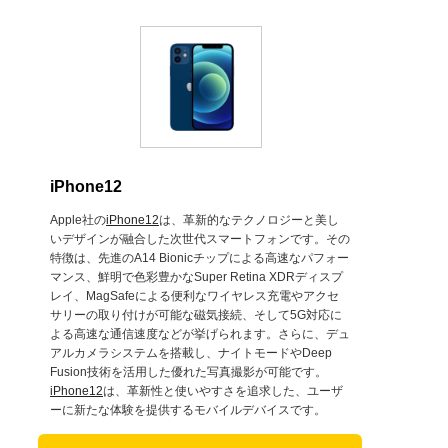
iPhone12
Apple社の
iPhone12
は、革新的なテクノロジーと美し
いデザインが融合した次世代スマートフォンです。その
特徴は、先進のA14 Bionicチップによる高速なパフォー
マンス、鮮明で色彩豊かなSuper Retina XDRディスプ
レイ、MagSafeによる便利なワイヤレス充電やアクセ
サリーの取り付けが可能な磁気接続、そして5G対応に
よる高速な通信速度などが挙げられます。さらに、デュ
アルカメラシステムを搭載し、ナイトモードやDeep
Fusion技術を活用した優れた写真撮影が可能です。
iPhone12
は、革新性と使いやすさを追求した、ユーザ
ーに新たな体験を提供するモバイルデバイスです。