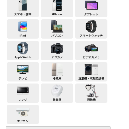
スマホ・携帯
iPhone
タブレット
iPad
パソコン
スマートウォッチ
AppleWatch
デジカメ
ビデオカメラ
テレビ
冷蔵庫
洗濯機・衣類乾燥機
レンジ
炊飯器
掃除機
エアコン