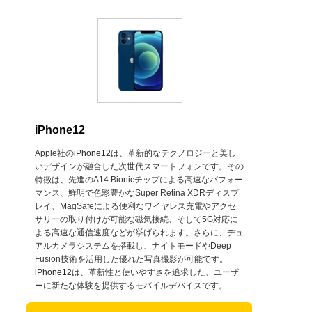
iPhone12
Apple社の
iPhone12
は、革新的なテクノロジーと美し
いデザインが融合した次世代スマートフォンです。その
特徴は、先進のA14 Bionicチップによる高速なパフォー
マンス、鮮明で色彩豊かなSuper Retina XDRディスプ
レイ、MagSafeによる便利なワイヤレス充電やアクセ
サリーの取り付けが可能な磁気接続、そして5G対応に
よる高速な通信速度などが挙げられます。さらに、デュ
アルカメラシステムを搭載し、ナイトモードやDeep
Fusion技術を活用した優れた写真撮影が可能です。
iPhone12
は、革新性と使いやすさを追求した、ユーザ
ーに新たな体験を提供するモバイルデバイスです。