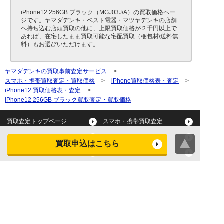
iPhone12 256GB ブラック（MGJ03J/A）の買取価格ペー
ジです。ヤマダデンキ・ベスト電器・マツヤデンキの店舗
へ持ち込む店頭買取の他に、上限買取価格が２千円以上で
あれば、在宅したまま買取可能な宅配買取（梱包材/送料無
料）もお選びいただけます。
ヤマダデンキの買取事前査定サービス
>
スマホ・携帯買取査定・買取価格
>
iPhone買取価格表・査定
>
iPhone12 買取価格表・査定
>
iPhone12 256GB ブラック買取査定・買取価格
買取査定トップページ
スマホ・携帯買取査定
タブレット買取査定
パソコン買取査定
買取申込はこちら
スマートウォッチ買取査定
デジカメ買取査定
ビデオカメラ買取査定
テレビ買取査定
洗濯機・衣類乾燥機買取査
冷蔵庫買取査定
定
レンジ買取査定
炊飯器買取査定