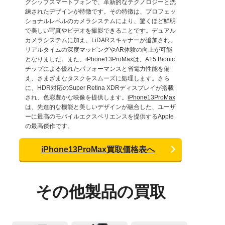
グシップスマートフォンで、革新的なテクノロジーと洗
練されたデザインが特徴です。その特徴は、プロフェッ
ショナルレベルのカメラシステムにより、驚くほど鮮明
で美しい写真やビデオを撮影できることです。デュアル
カメラシステムに加え、LiDARスキャナーが追加され、
リアルタイムの深度マッピングやAR体験の向上が可能
となりました。また、iPhone13ProMaxは、A15 Bionic
チップによる優れたパフォーマンスと省電力性能を備
え、さまざまなタスクをスムーズに処理します。さら
に、HDR対応のSuper Retina XDRディスプレイが搭載
され、色彩豊かな映像を提供します。
iPhone13ProMax
は、先進的な機能と美しいデザインが融合した、ユーザ
ーに最高のモバイルエクスペリエンスを提供するApple
の最高傑作です。
iPhone13ProMax買取価格表へ
その他製品の買取